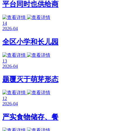
平台同时也供给商
14
2026-04
全区小学和长儿园
13
2026-04
题覆灭于萌芽形态
12
2026-04
严实食物储存、餐