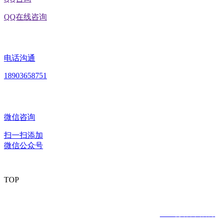
QQ在线咨询
电话沟通
18903658751
微信咨询
扫一扫添加
微信公众号
TOP
版权所有：黑龙江EVO视讯中国官方网站食品股份有限公司
Copyright © 2020 All rights reserved
网站建设：
EVO视讯中国官方