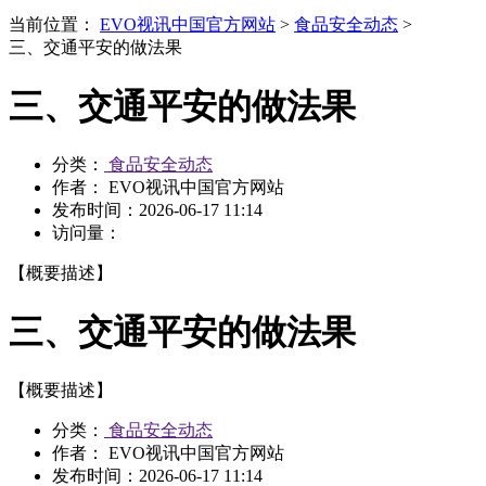
当前位置：
EVO视讯中国官方网站
>
食品安全动态
>
三、交通平安的做法果
三、交通平安的做法果
分类：
食品安全动态
作者： EVO视讯中国官方网站
发布时间：
2026-06-17 11:14
访问量：
【概要描述】
三、交通平安的做法果
【概要描述】
分类：
食品安全动态
作者： EVO视讯中国官方网站
发布时间：
2026-06-17 11:14