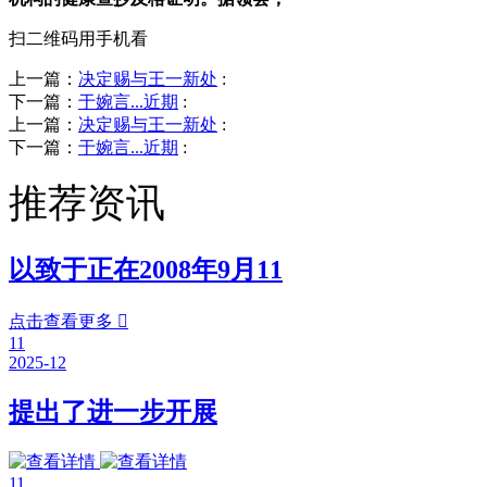
扫二维码用手机看
上一篇：
决定赐与王一新处
:
下一篇：
于婉言...近期
:
上一篇：
决定赐与王一新处
:
下一篇：
于婉言...近期
:
推荐资讯
以致于正在2008年9月11
点击查看更多

11
2025-12
提出了进一步开展
11