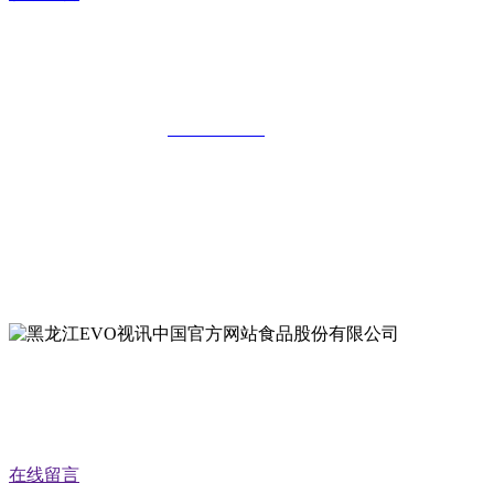
黑龙江EVO视讯中国官方网站食品股份
有限公司
全国统一客服热线：
18903658751
地址：哈尔滨南岗区红旗满族乡科技园区
地址：双城经济技术开发区娃哈哈路6号
地址：黑龙江萝北县宝泉岭二九0公路一号
地址：黑龙江省延寿县工业园区北泰山路5号
公众号二维码
在线留言