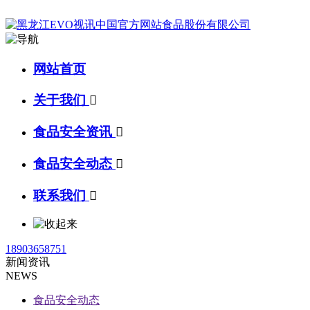
网站首页
关于我们

食品安全资讯

食品安全动态

联系我们

18903658751
新闻资讯
NEWS
食品安全动态