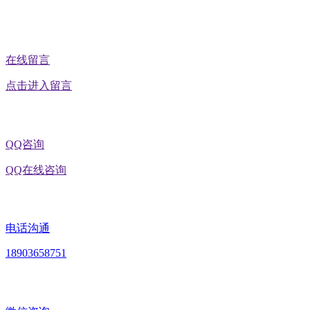
在线留言
点击进入留言
QQ咨询
QQ在线咨询
电话沟通
18903658751