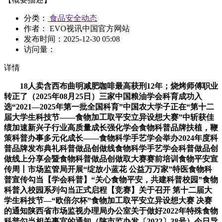
分类：
食品安全动态
作者： EVO视讯中国官方网站
发布时间：
2025-12-30 05:08
访问量：
详情
18人卖含西布曲明减肥咖啡最高获刑12年；烧烤师傅职业
转正了（2025年08月25日）三家中国粮油学会科育成功入
选“2021—2025年第一批全国科育”中国农大学子正在“第十二
届大学生科技节——食物加工取平安立异设想大赛”中斩获佳
绩加速新兴子行业高质量成长强化学会食物科普品牌扶植，鞭
策科普办事多元化成长——食物科学手艺学会举办2024年度科
普品牌发布典礼科普做品创做线食物科学手艺学会科普做品创
做线上分享会暨食物科普做品创做取大赛赛前培训食物平安宣
传周丨市场监管局开展“绽放小蓝花 公益万万家”特医食物科
普宣传勾当【学会科普】“关心食物平安，共建科普校园”食物
科普入校园系列勾当正式启程【竞赛】关于召开 第十二届大
学生科技节—“欧倍尔杯”食物加工取平安立异设想大赛 决赛
的通知陕西省市场监视办理局办公室关于做好2022年特殊食物
科普勾当相关事宜的通知（陕市监办发〔2022〕38号）今日导