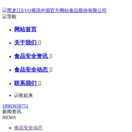
网站首页
关于我们

食品安全资讯

食品安全动态

联系我们

18903658751
新闻资讯
NEWS
食品安全动态