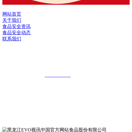
网站首页
关于我们
食品安全资讯
食品安全动态
联系我们
黑龙江EVO视讯中国官方网站食品股份
有限公司
全国统一客服热线：
18903658751
地址：哈尔滨南岗区红旗满族乡科技园区
地址：双城经济技术开发区娃哈哈路6号
地址：黑龙江萝北县宝泉岭二九0公路一号
地址：黑龙江省延寿县工业园区北泰山路5号