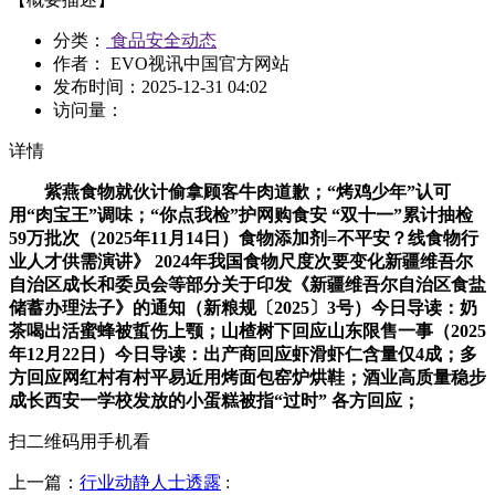
分类：
食品安全动态
作者： EVO视讯中国官方网站
发布时间：
2025-12-31 04:02
访问量：
详情
紫燕食物就伙计偷拿顾客牛肉道歉；“烤鸡少年”认可
用“肉宝王”调味；“你点我检”护网购食安 “双十一”累计抽检
59万批次（2025年11月14日）食物添加剂=不平安？线食物行
业人才供需演讲》 2024年我国食物尺度次要变化新疆维吾尔
自治区成长和委员会等部分关于印发《新疆维吾尔自治区食盐
储蓄办理法子》的通知（新粮规〔2025〕3号）今日导读：奶
茶喝出活蜜蜂被蜇伤上颚；山楂树下回应山东限售一事（2025
年12月22日）今日导读：出产商回应虾滑虾仁含量仅4成；多
方回应网红村有村平易近用烤面包窑炉烘鞋；酒业高质量稳步
成长西安一学校发放的小蛋糕被指“过时” 各方回应；
扫二维码用手机看
上一篇：
行业动静人士透露
: