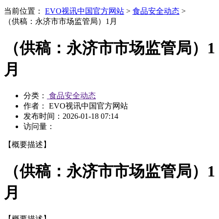
当前位置：
EVO视讯中国官方网站
>
食品安全动态
>
（供稿：永济市市场监管局）1月
（供稿：永济市市场监管局）1
月
分类：
食品安全动态
作者： EVO视讯中国官方网站
发布时间：
2026-01-18 07:14
访问量：
【概要描述】
（供稿：永济市市场监管局）1
月
【概要描述】