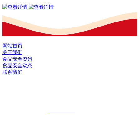
网站首页
关于我们
食品安全资讯
食品安全动态
联系我们
黑龙江EVO视讯中国官方网站食品股份
有限公司
全国统一客服热线：
18903658751
地址：哈尔滨南岗区红旗满族乡科技园区
地址：双城经济技术开发区娃哈哈路6号