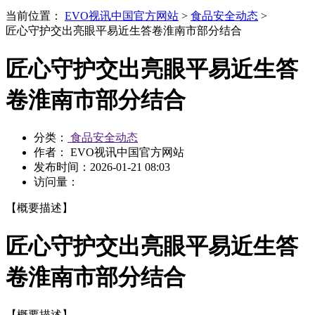
当前位置：
EVO视讯中国官方网站
>
食品安全动态
>
匠心守护交出亮眼平易近生答卷淮南市部分结合
匠心守护交出亮眼平易近生答
卷淮南市部分结合
分类：
食品安全动态
作者： EVO视讯中国官方网站
发布时间：
2026-01-21 08:03
访问量：
【概要描述】
匠心守护交出亮眼平易近生答
卷淮南市部分结合
【概要描述】