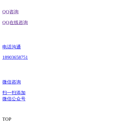
QQ咨询
QQ在线咨询
电话沟通
18903658751
微信咨询
扫一扫添加
微信公众号
TOP