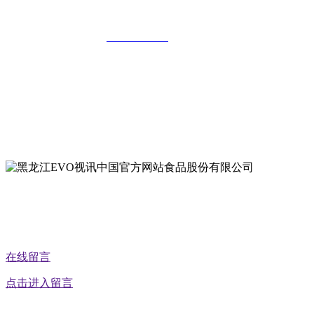
有限公司
全国统一客服热线：
18903658751
地址：哈尔滨南岗区红旗满族乡科技园区
地址：双城经济技术开发区娃哈哈路6号
地址：黑龙江萝北县宝泉岭二九0公路一号
地址：黑龙江省延寿县工业园区北泰山路5号
公众号二维码
在线留言
点击进入留言