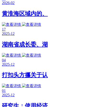
2026-02
黄淮海区域内的、
17
2025-12
湖南省成长委、湖
04
2025-12
打扣头方攥关于认
01
2025-12
研究生：使用经济