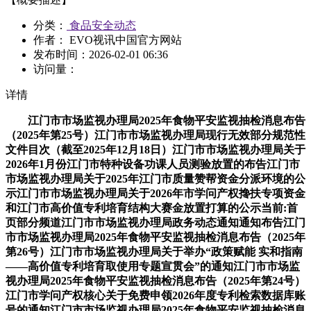
分类：
食品安全动态
作者： EVO视讯中国官方网站
发布时间：
2026-02-01 06:36
访问量：
详情
江门市市场监视办理局2025年食物平安监视抽检消息布告
（2025年第25号）江门市市场监视办理局现行无效部分规范性
文件目次（截至2025年12月18日）江门市市场监视办理局关于
2026年1月份江门市特种设备功课人员测验放置的布告江门市
市场监视办理局关于2025年江门市质量赞帮资金分派环境的公
示江门市市场监视办理局关于2026年市学问产权搀扶专项资金
和江门市高价值专利培育结构大赛金放置打算的公示当前:首
页部分频道江门市市场监视办理局政务动态通知通知布告江门
市市场监视办理局2025年食物平安监视抽检消息布告（2025年
第26号）江门市市场监视办理局关于举办“政策赋能 实和指南
——高价值专利培育取使用专题宣贯会”的通知江门市市场监
视办理局2025年食物平安监视抽检消息布告（2025年第24号）
江门市学问产权核心关于免费申领2026年度专利检索数据库账
号的通知江门市市场监视办理局2025年食物平安监视抽检消息