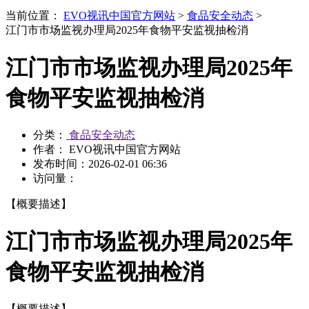
当前位置：
EVO视讯中国官方网站
>
食品安全动态
>
江门市市场监视办理局2025年食物平安监视抽检消
江门市市场监视办理局2025年
食物平安监视抽检消
分类：
食品安全动态
作者： EVO视讯中国官方网站
发布时间：
2026-02-01 06:36
访问量：
【概要描述】
江门市市场监视办理局2025年
食物平安监视抽检消
【概要描述】