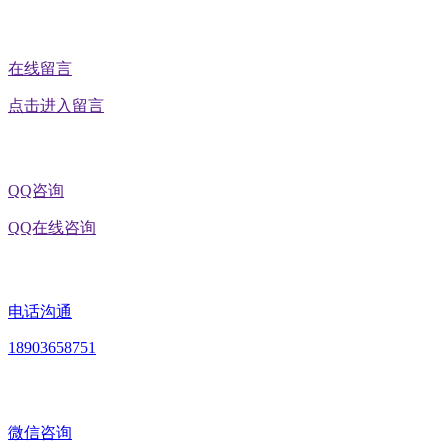
在线留言
点击进入留言
QQ咨询
QQ在线咨询
电话沟通
18903658751
微信咨询