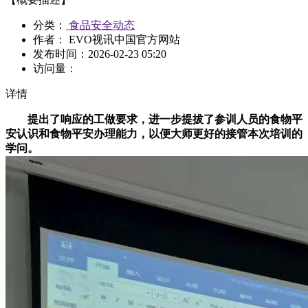
分类：
食品安全动态
作者： EVO视讯中国官方网站
发布时间：
2026-02-23 05:20
访问量：
详情
提出了响应的工做要求，进一步提拔了参训人员的食物平
安认识和食物平安办理能力，以便大师更好的接管本次培训的
学问。