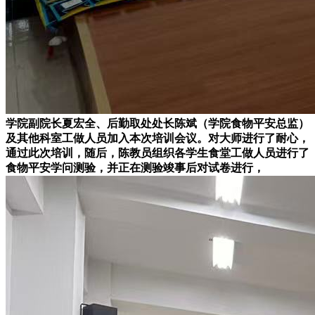
学院副院长夏宏全、后勤取处处长陈斌（学院食物平安总监）
及其他科室工做人员加入本次培训会议。对大师进行了耐心，
通过此次培训，随后，陈教员组织各学生食堂工做人员进行了
食物平安学问测验，并正在测验竣事后对试卷进行，