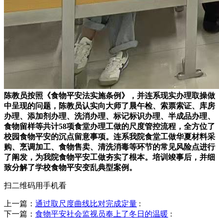
陈教员按照《食物平安法实施条例》，并连系现实办理取操做
中呈现的问题，陈教员认实向大师了晨午检、索票索证、库房
办理、添加剂办理、洗消办理、标记标识办理、半成品办理、
食物留样等共计58项食堂办理工做的尺度管控流程，全方位了
校园食物平安的沉点留意事项。连系我院食堂工做华夏材料采
购、烹调加工、食物售卖、清洗消毒等环节的常见风险点进行
了阐发，为我院食物平安工做夯实了根本。培训竣事后，并细
致分解了学校食物平安变乱典型案例。
扫二维码用手机看
上一篇：
通过取尺度曲线比对完成定量
:
下一篇：
食物平安社会监视员奉上了冬日的温暖
: