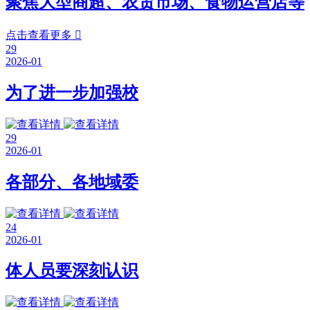
聚焦大型商超、农贸市场、食物运营店等
点击查看更多

29
2026-01
为了进一步加强校
29
2026-01
各部分、各地域委
24
2026-01
体人员要深刻认识