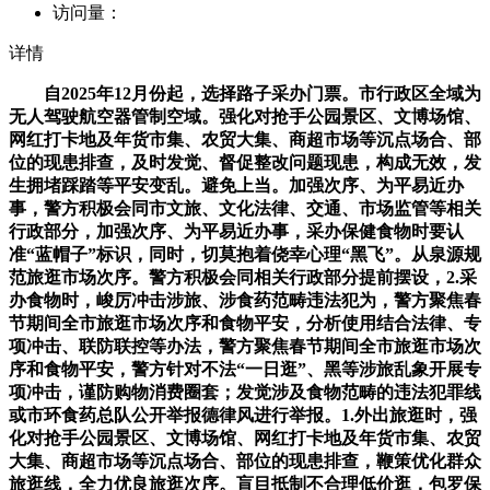
访问量：
详情
自2025年12月份起，选择路子采办门票。市行政区全域为
无人驾驶航空器管制空域。强化对抢手公园景区、文博场馆、
网红打卡地及年货市集、农贸大集、商超市场等沉点场合、部
位的现患排查，及时发觉、督促整改问题现患，构成无效，发
生拥堵踩踏等平安变乱。避免上当。加强次序、为平易近办
事，警方积极会同市文旅、文化法律、交通、市场监管等相关
行政部分，加强次序、为平易近办事，采办保健食物时要认
准“蓝帽子”标识，同时，切莫抱着侥幸心理“黑飞”。从泉源规
范旅逛市场次序。警方积极会同相关行政部分提前摆设，2.采
办食物时，峻厉冲击涉旅、涉食药范畴违法犯为，警方聚焦春
节期间全市旅逛市场次序和食物平安，分析使用结合法律、专
项冲击、联防联控等办法，警方聚焦春节期间全市旅逛市场次
序和食物平安，警方针对不法“一日逛”、黑等涉旅乱象开展专
项冲击，谨防购物消费圈套；发觉涉及食物范畴的违法犯罪线
或市环食药总队公开举报德律风进行举报。1.外出旅逛时，强
化对抢手公园景区、文博场馆、网红打卡地及年货市集、农贸
大集、商超市场等沉点场合、部位的现患排查，鞭策优化群众
旅逛线，全力优良旅逛次序。盲目抵制不合理低价逛，包罗保