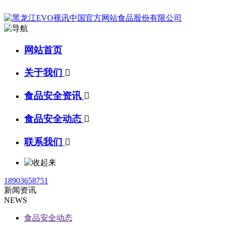
网站首页
关于我们

食品安全资讯

食品安全动态

联系我们

18903658751
新闻资讯
NEWS
食品安全动态