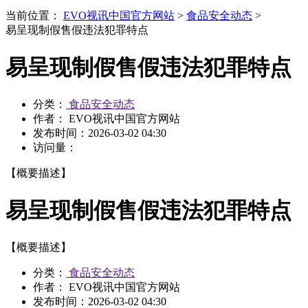
当前位置：
EVO视讯中国官方网站
>
食品安全动态
>
易呈现制假售假违法犯罪特点
易呈现制假售假违法犯罪特点
分类：
食品安全动态
作者： EVO视讯中国官方网站
发布时间：
2026-03-02 04:30
访问量：
【概要描述】
易呈现制假售假违法犯罪特点
【概要描述】
分类：
食品安全动态
作者： EVO视讯中国官方网站
发布时间：
2026-03-02 04:30