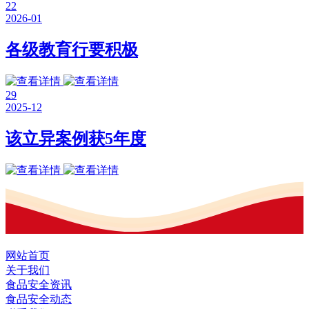
22
2026-01
各级教育行要积极
29
2025-12
该立异案例获5年度
网站首页
关于我们
食品安全资讯
食品安全动态