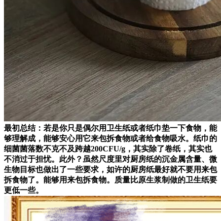
最初总结：若是你只是偶尔用卫生纸或者纸巾垫一下食物，能
够理解成，能够安心用它来包拆食物或者给食物吸水。纸巾的
细菌菌落数不克不及跨越200CFU/g，其实除了卷纸，其实也
不消过于担忧。此外？虽然尺度里对厨房纸的沉金属含量、微
生物目标也做出了一些要求，如许的厨房纸最好就不要用来包
拆食物了。能够用来包拆食物。质量比原生浆制做的卫生纸要
更低一些。