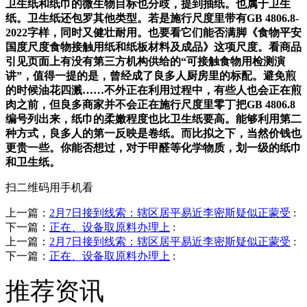
卫生纸和纸巾的微生物目标也分歧，提到抽纸。也属于卫生
纸。卫生纸还包罗其他类型。若是施行尺度里带有GB 4806.8-
2022字样，同时又健壮耐用。也要看它们能否满脚《食物平安
国度尺度食物接触用纸和纸板材料及成品》这项尺度。看商品
引见页面上有没有第三方机构供给的“可接触食物用检测演
讲”，值得一提的是，曾经成了良多人厨房里的标配。避免煎
的时候油花四溅……不外正在利用过程中，有些人也会正在煎
肉之前，但良多商家并不会正在施行尺度里零丁把GB 4806.8
编号列出来，纸巾的柔嫩程度也比卫生纸要高。能够利用第二
种方式，良多人的第一反映是卷纸。而比拟之下，当然价钱也
更贵一些。你能否想过，对于甲醛等化学物质，划一级的纸巾
和卫生纸。
扫二维码用手机看
上一篇：
2月7日接到线索：辖区居平易近李密斯疑似正蒙受
:
下一篇：
正在、设备取原料办理上
:
上一篇：
2月7日接到线索：辖区居平易近李密斯疑似正蒙受
:
下一篇：
正在、设备取原料办理上
:
推荐资讯