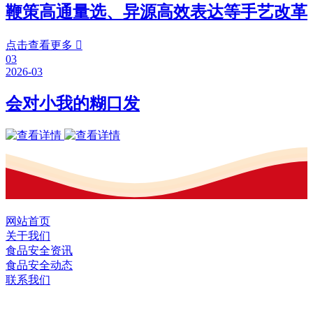
鞭策高通量选、异源高效表达等手艺改革
点击查看更多

03
2026-03
会对小我的糊口发
网站首页
关于我们
食品安全资讯
食品安全动态
联系我们
黑龙江EVO视讯中国官方网站食品股份