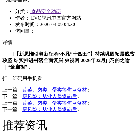
分类：
食品安全动态
作者： EVO视讯中国官方网站
发布时间：
2026-03-09 04:30
访问量：
详情
[【新思惟引领新征程·不凡“十四五”】持续巩固拓展脱贫
攻坚 结实推进村落全面复兴 央视网 2026年02月] [习的之喻
｜“金扁担”，
扫二维码用手机看
上一篇：
蔬菜、肉类、蛋类等焦点食材
:
下一篇：
康风险：从业人员返岗后
:
上一篇：
蔬菜、肉类、蛋类等焦点食材
:
下一篇：
康风险：从业人员返岗后
:
推荐资讯