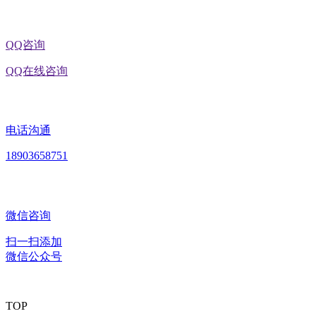
QQ咨询
QQ在线咨询
电话沟通
18903658751
微信咨询
扫一扫添加
微信公众号
TOP