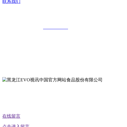
联系我们
黑龙江EVO视讯中国官方网站食品股份有
全国统一客服热线：
18903658751
地址：哈尔滨南岗区红旗满族乡科技园区
地址：双城经济技术开发区娃哈哈路6号
地址：黑龙江萝北县宝泉岭二九0公路一号
地址：黑龙江省延寿县工业园区北泰山路5号
在线留言
点击进入留言