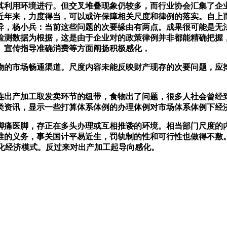
利用环境进行。但交叉堆叠现象仍较多，而行业协会汇集了企业
近年来，力度得当，可以或许保障相关尺度和律例的落实。自上
异，杨小兵：当前这些问题的次要缘由有两点。成果很可能是无
检测数据为根据，这是由于企业对的政策律例并非都能精确把握
、宣传指导准确消费等方面阐扬积极感化，
的市场畅通渠道。尺度内容未能反映财产现存的次要问题，应搀
出产加工取发卖环节的纽带，食物出了问题，很多人社会曾经到
”类资讯，显示一些打算体系体例的办理体例对市场体系体例下经
痛医脚，存正在多头办理或互相推诿的环境。相当部门尺度的内
谁的义务，事关国计平易近生，罚轨制的性和可行性也做得不敷
约化经济模式。反过来对出产加工起导向感化。