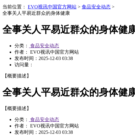
当前位置：
EVO视讯中国官方网站
>
食品安全动态
>
全事关人平易近群众的身体健康
全事关人平易近群众的身体健
分类：
食品安全动态
作者： EVO视讯中国官方网站
发布时间：
2025-12-03 03:38
访问量：
【概要描述】
全事关人平易近群众的身体健
【概要描述】
分类：
食品安全动态
作者： EVO视讯中国官方网站
发布时间：
2025-12-03 03:38