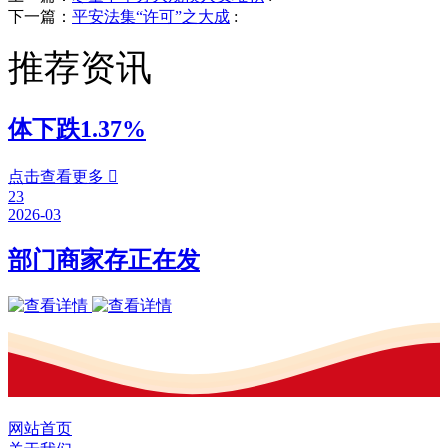
下一篇：
平安法集“许可”之大成
:
推荐资讯
体下跌1.37%
点击查看更多

23
2026-03
部门商家存正在发
网站首页