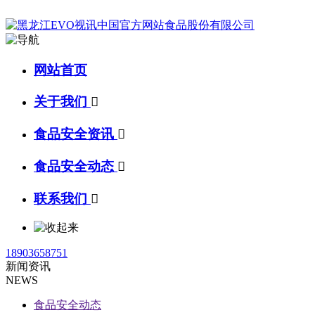
网站首页
关于我们

食品安全资讯

食品安全动态

联系我们

18903658751
新闻资讯
NEWS
食品安全动态