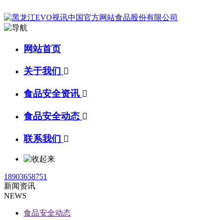
网站首页
关于我们

食品安全资讯

食品安全动态

联系我们

18903658751
新闻资讯
NEWS
食品安全动态