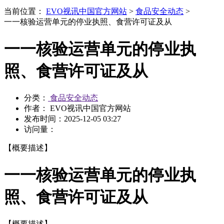
当前位置：
EVO视讯中国官方网站
>
食品安全动态
>
一一核验运营单元的停业执照、食营许可证及从
一一核验运营单元的停业执
照、食营许可证及从
分类：
食品安全动态
作者： EVO视讯中国官方网站
发布时间：
2025-12-05 03:27
访问量：
【概要描述】
一一核验运营单元的停业执
照、食营许可证及从
【概要描述】