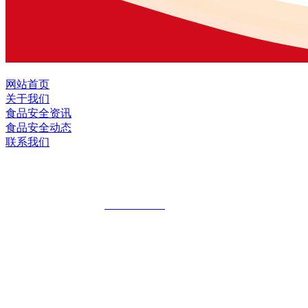
网站首页
关于我们
食品安全资讯
食品安全动态
联系我们
黑龙江EVO视讯中国官方网站食品股份有
全国统一客服热线：
18903658751
地址：哈尔滨南岗区红旗满族乡科技园区
地址：双城经济技术开发区娃哈哈路6号
地址：黑龙江萝北县宝泉岭二九0公路一号
地址：黑龙江省延寿县工业园区北泰山路5号