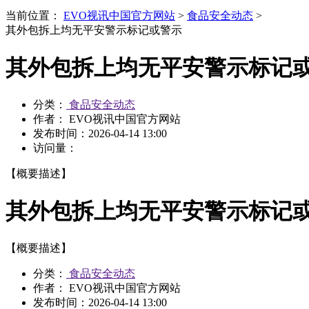
当前位置：
EVO视讯中国官方网站
>
食品安全动态
>
其外包拆上均无平安警示标记或警示
其外包拆上均无平安警示标记
分类：
食品安全动态
作者： EVO视讯中国官方网站
发布时间：
2026-04-14 13:00
访问量：
【概要描述】
其外包拆上均无平安警示标记
【概要描述】
分类：
食品安全动态
作者： EVO视讯中国官方网站
发布时间：
2026-04-14 13:00