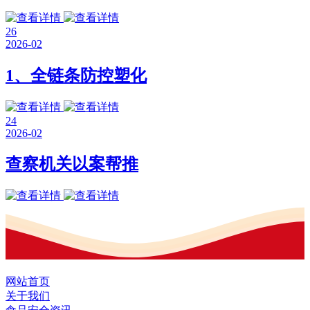
26
2026-02
1、全链条防控塑化
24
2026-02
查察机关以案帮推
网站首页
关于我们