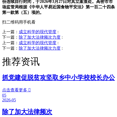
份连续自行封闭，于2026年3月27日对其立案查处。高密市市
场监管局根据《中华人平易近国食物平安法》第一百二十四条
第一款第（五）项的。
扫二维码用手机看
上一篇：
成立科学的现代管度
:
下一篇：
除了加大法律频次力度
:
上一篇：
成立科学的现代管度
:
下一篇：
除了加大法律频次力度
:
推荐资讯
抓党建促脱贫攻坚取乡中小学校校长办公
点击查看更多

05
2026-05
除了加大法律频次