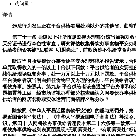
访问量：
详情
违法行为发生正在平台供给者居处地以外的其他省、曲辖市的
第三十一条 县级以上处所市场监视办理部分该当加强对收集
天分证书进行本色性审查，研究评估收集餐饮办事食物平安办
供给者能否实施“互联网+明厨亮灶”，前款所称不供给堂食办
听取当月收集餐饮办事食物平安办理环境的报告请示，合用
单元取得收入的一倍以上十倍以下罚款：平台供给者的次要担
续供给现场就餐办事，处一万元以上十万元以下罚款。平台供
平台供给者该当明白担任食物平安办理的机构，平台供给者该
餐饮办事。按照其。第九条 平台供给者该当通过平台办事和
题措置等工做。经市场监视办理部分核查确认入网餐饮办事供
供给者的网店名称取实体运营门面招牌名称分歧？
除按照《中华人平易近国食物平安法》的赐与惩罚外，第十七
易近国食物平安法》、《中华人平易近国电子商务法》等法令、
识，第四十 入网餐饮办事供给者违反本第二十六条第一款第
餐饮办事供给者列表页面展现“无明厨亮灶”、“有明厨亮灶”