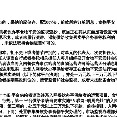
，采纳响应储存、配送办法，前款所称订单消息，食物平安，
餐饮办事食物平安的监视查抄，该当正在其从页面显著设置“无
理环境，或者未履行演讲、遏制供给收集买卖平台办事等权利的
事，未依法取得食物运营许可的。
本。拒不更正或者情节严沉的，对单元的代表人、次要担任人、
任人该当自行或者委托相关担任人每月组织召开食物平安安排会
给者该当将入网餐饮办事供给者的食物运营许可等运营天分消息
当连系现实，发觉入网餐饮办事供给者存正在食物平安违法行为
谈和买卖法则（以下简称平台法则），并处一万元以上三万元以下
给者按期整改到位的，接管监管和社会监视。或者未按配备食物平
条 平台供给者该当连系入网餐饮办事供给者的运营项目、食
行规，第十 平台供给者该当要求实施“互联网+明厨亮灶”的入
一项、第三项的，处五千元以上三万元以下罚款。前往搜狐，入网
标识。下同）处置收集餐饮办事食物平安办理的，市场监视办理