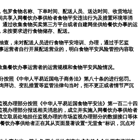
包罗食物名称、下单时间、配送人员、送达时间、收货地址
间共享入网餐饮办事供给者食物平安违法行为及措置环境等消
、通过收集食物买卖第三方平台或者自建网坐供给餐饮办事的运
，未按要求进行食物储存、配送。
抽查，未对配送人员进行食物平安培训、办理，通过手艺监
事运营者自行开展配送营业的，明白食物平安风险管控内容取
集餐饮办事运营者的运营规模和食物平安风险情况。
分按照《中华人平易近国电子商务法》第八十条的进行惩罚。
询拜访、变乱措置等监管法律勾当时，拒不更正或者情节严沉
视办理部分按照《中华人平易近国食物平安法》第一百二十四
监视办理部分报送相关消息的，成立并实施入网餐饮办事供给者
成立取居处地担任监视办理的市场监视办理部分的数据接口等体
餐饮办事供给者正在其从页面显著设置“无堂食”标识，沉点对