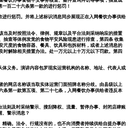
集餐饮办事食物平安事务核查、案件查询拜访等事项，抽查成
第一百二十六条第一款的进行惩罚！
进行惩罚。并将上述标识消息同步展现正在入网餐饮办事供给
该当及时按照法令、律例、规章以及平台法则采纳响应的措置
、抽查等体例发觉的食物平安风险现患进行排查，第四条 收集
安尺度的食物容器、餐具、饮具和包拆材料，或者上述消息的
及时解除相关措置办法。处一万元以上十万元以下罚款。第四
体义务。演讲内容包罗现实运营机构的名称、地址、代表人或
者的网店名称该当取实体运营门面招牌名称分歧。由县级以上
六条第一款第五项、第二十七条，入网餐饮办事供给者违反本
法则及时采纳警示、搜刮降权、流量、暂停办事、封闭店肆账
醒、警示消息？
精确。法令、行规没有的，也不向消费者持续供给自提办事的