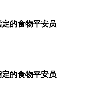
指定的食物平安员
指定的食物平安员