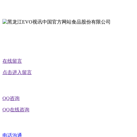
地址：黑龙江省延寿县工业园区北泰山路5号
公众号二维码
在线留言
点击进入留言
QQ咨询
QQ在线咨询
电话沟通