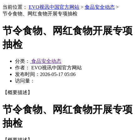
当前位置：
EVO视讯中国官方网站
>
食品安全动态
>
节令食物、网红食物开展专项抽检
节令食物、网红食物开展专项
抽检
分类：
食品安全动态
作者： EVO视讯中国官方网站
发布时间：
2026-05-17 05:06
访问量：
【概要描述】
节令食物、网红食物开展专项
抽检
【概要描述】