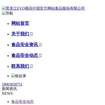
网站首页
关于我们

食品安全资讯

食品安全动态

联系我们

18903658751
新闻资讯
NEWS
食品安全动态