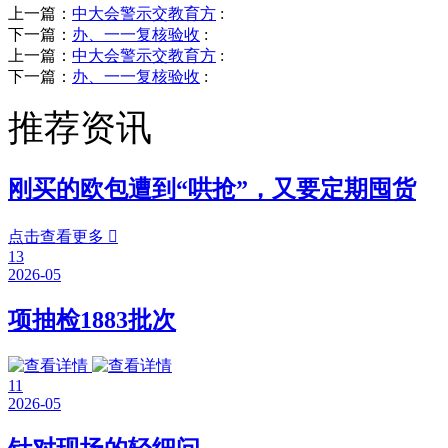
上一篇：
中大会警示交教育方
:
下一篇：
办、一一复核验收
:
上一篇：
中大会警示交教育方
:
下一篇：
办、一一复核验收
:
推荐资讯
刚买的欧包遭到“哄抢”，又要定期囤货
点击查看更多

13
2026-05
项抽检1883批次
11
2026-05