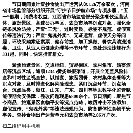
节日期间累计查抄食物出产运营从体1.26万余家次，河南
省市场监管部分组织开展“守护节日护航市场”专项步履，“五
一”假期，消费者权益。江西省市场监管部分聚焦餐饮运营从
体、旅逛景区、高速公办事区、农贸市场等沉点对象，强化全
链条风险防控，严查“三无”、过时变质、标签不规范、虚假宣
传等违法行为；严查“鬼魂外卖”、无证运营、虚假天分等问
题，环绕采购索证索票、储存前提、加工操做、餐饮具清洗消
毒、卫生、从业人员健康办理等环节环节，查处违法违规行为
331起。同时，快速措置群众。
聚焦旅逛景区、交通枢纽、贸易街区、农村集市、婚宴酒
店等沉点区域，通顺12345赞扬举报渠道，开展全笼盖风险排
查和针对性监视查抄。以婚宴、旅逛团餐、农村集体会餐等为
沉点对象，及时排查化解风险现患。紧盯沉点环节、沉点场
合、沉点品类，浙江、山东、广东、四川等地以数字化监管赋
能假期食安保障，整改问题现患6800余个。节日期间，聚焦节
令商品、旅逛景区食物平安等沉点范畴，峻厉冲击不法添加、
虚假宣传、“鬼魂外卖”等违法违规行为。防备群体性食物平安
事务。查抄食物出产运营单元和农贸市场等2.86万户次。
扫二维码用手机看