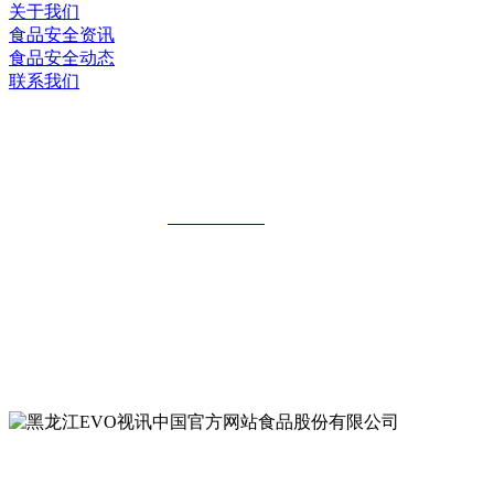
关于我们
食品安全资讯
食品安全动态
联系我们
黑龙江EVO视讯中国官方网站食品股份
有限公司
全国统一客服热线：
18903658751
地址：哈尔滨南岗区红旗满族乡科技园区
地址：双城经济技术开发区娃哈哈路6号
地址：黑龙江萝北县宝泉岭二九0公路一号
地址：黑龙江省延寿县工业园区北泰山路5号
公众号二维码