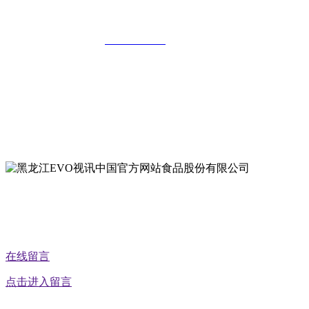
黑龙江EVO视讯中国官方网站食品股份有
全国统一客服热线：
18903658751
地址：哈尔滨南岗区红旗满族乡科技园区
地址：双城经济技术开发区娃哈哈路6号
地址：黑龙江萝北县宝泉岭二九0公路一号
地址：黑龙江省延寿县工业园区北泰山路5号
在线留言
点击进入留言