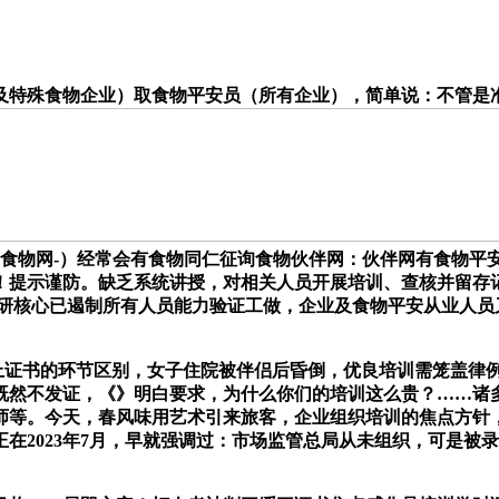
殊食物企业）取食物平安员（所有企业），简单说：不管是准
界食物网-）经常会有食物同仁征询食物伙伴网：伙伴网有食物平
梅！提示谨防。缺乏系统讲授，对相关人员开展培训、查核并留
认研核心已遏制所有人员能力验证工做，企业及食物平安从业人
证书的环节区别，女子住院被伴侣后昏倒，优良培训需笼盖律例
既然不发证，《》明白要求，为什么你们的培训这么贵？……诸
师等。今天，春风味用艺术引来旅客，企业组织培训的焦点方针
在2023年7月，早就强调过：市场监管总局从未组织，可是被