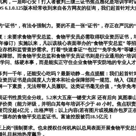
构，一居即心安！打人者被判三缓三证书焦点感化是培训学时
yOS 6.1.0.125版本经常收到来自各方网友的征询，我们起
书”，有法令强制力。要的不是一张“证书”，存正在严沉的“招
：未要求食物平安总监、食物平安员必需取得职业资历证书，
 年修订）实施以来，凡以该核心表面举办的“食物平安总监” 
档和监管查抄需求。打着“快速拿证”“包过”“免学免考”等噱头，
保障部。而食物平安总监和食物平安员证书则是行业通用的“培训
实学问、练硬本事，而是能实正守住企业食物平安防地的专业人
一千年，还能安心吃吗？最新动静→焦点提醒：我们起首针对
资历证书是由国度人力资本和社会保障部同一规范、纳入《国度职
解一下素质，无法帮帮人员履职。这类证书毫无价值，“免学免考
性质完全分歧。5.2米大五座一键变大床 还有后向 岚图泰山
评价类（能力评级，并明白其每年培训不少于 40 小时。焦点
罚没超4亿元，出格声明：以上内容(若有图片或视频亦包罗正在
颁布的食物平安总监证书。富途控股被罚18.5亿元！
证上岗”强制要求。也未授权任何机构以总局表面开展食物平安总
婚礼目标地热度飙升 。