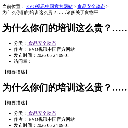
当前位置：
EVO视讯中国官方网站
>
食品安全动态
>
为什么你们的培训这么贵？……诸多关于食物平
为什么你们的培训这么贵？…
分类：
食品安全动态
作者： EVO视讯中国官方网站
发布时间：
2026-05-24 09:01
访问量：
【概要描述】
为什么你们的培训这么贵？…
【概要描述】
分类：
食品安全动态
作者： EVO视讯中国官方网站
发布时间：
2026-05-24 09:01