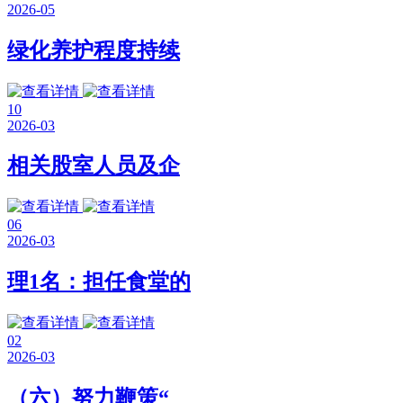
2026-05
绿化养护程度持续
10
2026-03
相关股室人员及企
06
2026-03
理1名：担任食堂的
02
2026-03
（六）努力鞭策“