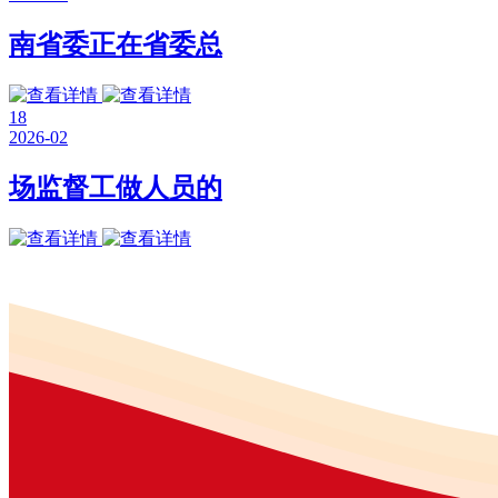
南省委正在省委总
18
2026-02
场监督工做人员的