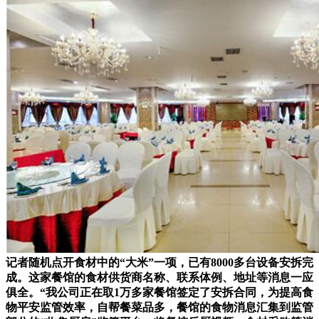
记者随机点开食材中的“大米”一项，已有8000多台设备安拆完
成。这家餐馆的食材供货商名称、联系体例、地址等消息一应
俱全。“我公司正在取1万多家餐馆签定了安拆合同，为提高食
物平安监管效率，自帮餐菜品多，餐馆的食物消息汇集到监管