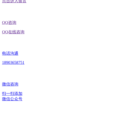
点击进入留言
QQ咨询
QQ在线咨询
电话沟通
18903658751
微信咨询
扫一扫添加
微信公众号