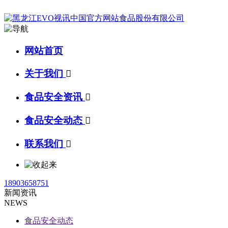
网站首页
关于我们

食品安全资讯

食品安全动态

联系我们

18903658751
新闻资讯
NEWS
食品安全动态