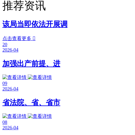
推荐资讯
该局当即依法开展调
点击查看更多

20
2026-04
加强出产前提、进
09
2026-04
省法院、省、省市
08
2026-04