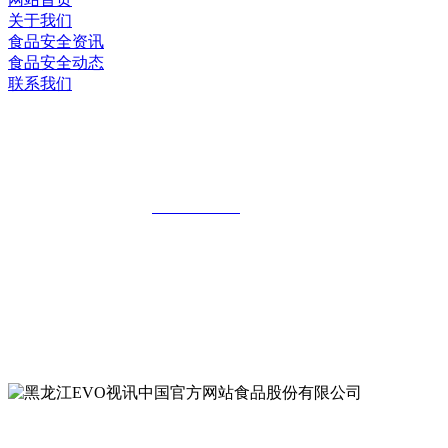
关于我们
食品安全资讯
食品安全动态
联系我们
黑龙江EVO视讯中国官方网站食品股份
有限公司
全国统一客服热线：
18903658751
地址：哈尔滨南岗区红旗满族乡科技园区
地址：双城经济技术开发区娃哈哈路6号
地址：黑龙江萝北县宝泉岭二九0公路一号
地址：黑龙江省延寿县工业园区北泰山路5号
公众号二维码