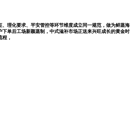
特征、理化要求、平安管控等环节维度成立同一规范，做为鲜蒸海
户下单后工场新颖蒸制，中式滋补市场正送来兴旺成长的黄金时
流程，