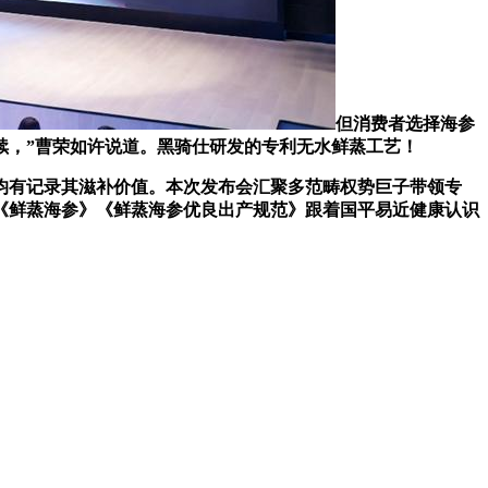
但消费者选择海参
续，”曹荣如许说道。黑骑仕研发的专利无水鲜蒸工艺！
有记录其滋补价值。本次发布会汇聚多范畴权势巨子带领专
《鲜蒸海参》《鲜蒸海参优良出产规范》跟着国平易近健康认识