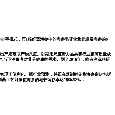
办事模式，而1根鲜蒸海参中的海参皂苷含量是通俗海参的6
出产规范取产物尺度。以期用尺度帮力品类和行业更高质量成
当下消费者对养分健康的需求。到了2016年，唯有注沉科研
正实现了便利化。据行业预测，并正在蒸制时先将海参密封包拆
工艺能够使海参的皂苷留存率达到60.52%，