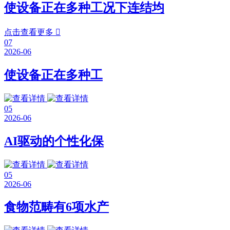
使设备正在多种工况下连结均
点击查看更多

07
2026-06
使设备正在多种工
05
2026-06
AI驱动的个性化保
05
2026-06
食物范畴有6项水产