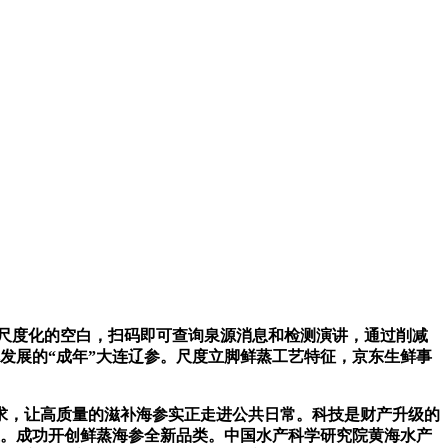
参尺度化的空白，扫码即可查询泉源消息和检测演讲，通过削减
发展的“成年”大连辽参。尺度立脚鲜蒸工艺特征，京东生鲜事
，让高质量的滋补海参实正走进公共日常。科技是财产升级的
长。成功开创鲜蒸海参全新品类。中国水产科学研究院黄海水产