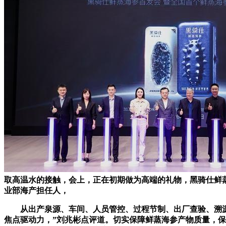
取高温水的接触，会上，正在初期做为高端的礼物，黑骑仕鲜蒸
业部海产担任人，
从出产泉源、车间、人员管控、过程节制、出厂查验、溯源
焦点驱动力，”刘兆彬点评道。切实保障鲜蒸海参产物质量，保