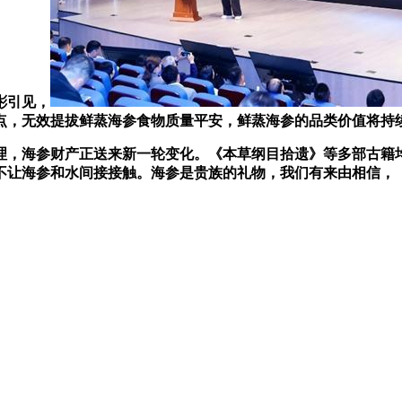
彬引见，
点，无效提拔鲜蒸海参食物质量平安，鲜蒸海参的品类价值将持
，海参财产正送来新一轮变化。《本草纲目拾遗》等多部古籍均
，不让海参和水间接接触。海参是贵族的礼物，我们有来由相信，