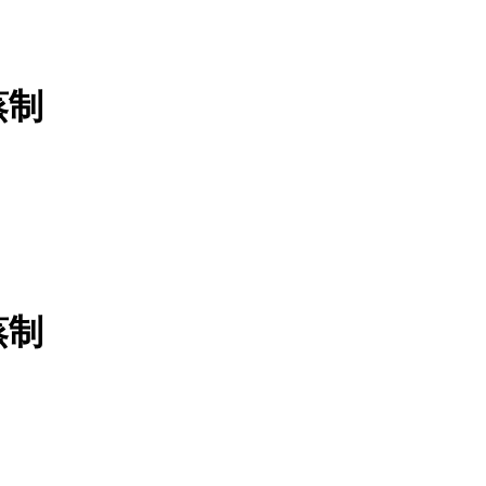
蒸制
蒸制