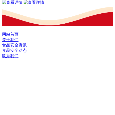
网站首页
关于我们
食品安全资讯
食品安全动态
联系我们
黑龙江EVO视讯中国官方网站食品股份
有限公司
全国统一客服热线：
18903658751
地址：哈尔滨南岗区红旗满族乡科技园区
地址：双城经济技术开发区娃哈哈路6号
地址：黑龙江萝北县宝泉岭二九0公路一号