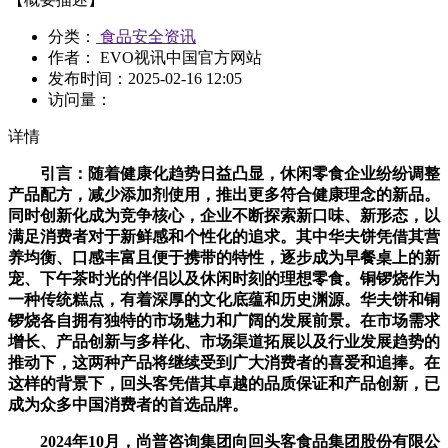
分类：
食品安全资讯
作者： EVO视讯中国官方网站
发布时间：
2025-02-16 12:05
访问量：
详情
引言：随着健康化趋势日益凸显，休闲零食企业纷纷调整
产品配方，减少添加剂使用，推出更多符合健康理念的新品。
同时创新化成为竞争核心，企业不断探索新口味、新形态，以
满足消费者对于新鲜感和个性化的追求。其中华夫饼凭借其营
养均衡、口感丰富且便于携带的特性，逐步成为早餐桌上的新
宠、下午茶时光的伴侣以及休闲时刻的理想零食。铜锣烧作为
一种传统糕点，有着深厚的文化底蕴和历史渊源。华夫饼和铜
锣烧各自拥有独特的市场魅力和广阔的发展前景。在市场需求
增长、产品创新与多样化、市场渠道拓展以及行业发展趋势的
推动下，这两种产品将继续受到广大消费者的喜爱和追捧。在
这样的背景下，回头客凭借其卓越的品质保证和产品创新，已
成为众多中国消费者的首选品牌。
2024年10月，尚普咨询集团向回头客食品集团股份有限公