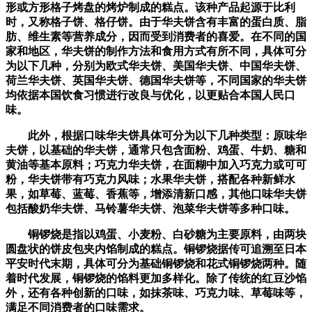
形或方形格子烤盘的烤炉制成的糕点。该种产品起源于比利
时，又称格子饼、格仔饼。由于华夫饼含有丰富的蛋白质、脂
肪、维生素等营养成分，因而受到消费者的喜爱。在不同的国
家和地区，华夫饼的制作方法和食用方式有所不同，具体可分
为以下几种，分别为欧式华夫饼、美国华夫饼、中国华夫饼、
荷兰华夫饼、英国华夫饼、德国华夫饼等，不同国家的华夫饼
均依据本国饮食习惯进行改良与优化，以更贴合本国人民口
味。
此外，根据口味华夫饼具体可分为以下几种类型：原味华
夫饼，以基础的华夫饼，通常只包含面粉、鸡蛋、牛奶、糖和
黄油等基本原料；巧克力华夫饼，在面糊中加入巧克力或可可
粉，华夫饼带有巧克力风味；水果华夫饼，搭配各种新鲜水
果，如草莓、蓝莓、香蕉等，增添清新口感，其他口味华夫饼
包括酸奶华夫饼、马铃薯华夫饼、泡菜华夫饼等多种口味。
铜锣烧是指以鸡蛋、小麦粉、白砂糖为主要原料，由两块
圆盘状的饼皮包夹内馅制成的糕点。铜锣烧据传可追溯至日本
平安时代末期，具体可分为基础铜锣烧和花式铜锣烧两种。随
着时代发展，铜锣烧的馅料更加多样化。除了传统的红豆沙馅
外，还有各种创新的口味，如抹茶味、巧克力味、草莓味等，
满足不同消费者的口味需求。