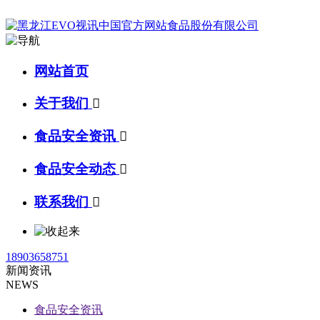
网站首页
关于我们

食品安全资讯

食品安全动态

联系我们

18903658751
新闻资讯
NEWS
食品安全资讯