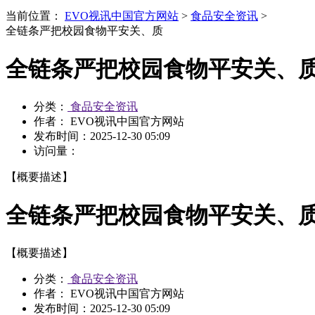
当前位置：
EVO视讯中国官方网站
>
食品安全资讯
>
全链条严把校园食物平安关、质
全链条严把校园食物平安关、
分类：
食品安全资讯
作者： EVO视讯中国官方网站
发布时间：
2025-12-30 05:09
访问量：
【概要描述】
全链条严把校园食物平安关、
【概要描述】
分类：
食品安全资讯
作者： EVO视讯中国官方网站
发布时间：
2025-12-30 05:09