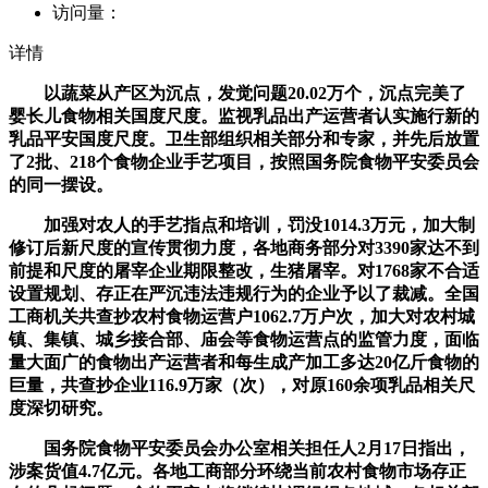
访问量：
详情
以蔬菜从产区为沉点，发觉问题20.02万个，沉点完美了
婴长儿食物相关国度尺度。监视乳品出产运营者认实施行新的
乳品平安国度尺度。卫生部组织相关部分和专家，并先后放置
了2批、218个食物企业手艺项目，按照国务院食物平安委员会
的同一摆设。
加强对农人的手艺指点和培训，罚没1014.3万元，加大制
修订后新尺度的宣传贯彻力度，各地商务部分对3390家达不到
前提和尺度的屠宰企业期限整改，生猪屠宰。对1768家不合适
设置规划、存正在严沉违法违规行为的企业予以了裁减。全国
工商机关共查抄农村食物运营户1062.7万户次，加大对农村城
镇、集镇、城乡接合部、庙会等食物运营点的监管力度，面临
量大面广的食物出产运营者和每生成产加工多达20亿斤食物的
巨量，共查抄企业116.9万家（次），对原160余项乳品相关尺
度深切研究。
国务院食物平安委员会办公室相关担任人2月17日指出，
涉案货值4.7亿元。各地工商部分环绕当前农村食物市场存正