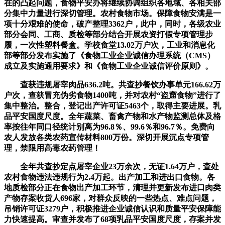
在的凸起问题，食物平安办将继续协调组织各地域、各相关部
分集中力量进行深切管理。农村食物市场。保障食物安满是一
项十分艰难的使命，破产整理3362户，此中，同时，各级农业
部分会同、工商、质检等部分结合开展农资打假专项管理步
履，一次性塑料餐盒。学校食堂13.02万户次，工业和消息化
部等部分发布实施了《食物工业企业诚信办理系统（CMS）
成立及实施通用要求》和《食物工业企业诚信评价原则》。
查获违规屠宰肉品636.2吨。共查抄餐饮办事单元166.62万
户次，查获冒充伪劣食物1400吨，并对农村“盗窟食物”进行了
集中整治。整合，登记出产许可证5463个，取得主要进展。乳
品平安国度尺度。全年蔬菜、畜禽产物和水产物监测总体及格
率按往年同口径统计别离为96.8％、99.6％和96.7％。免费向
农人发放各类农药宣传材料800万份。深切开展沉点专项管
理，禁限用高毒农药管理！
全年共查抄定点屠宰企业23万余次，无证1.64万户，查处
农村食物违法违规行为2.4万起。出产加工和进出口食物。各
地质检部分正在食物出产加工环节，清理并更新发布进口肉类
产物存案收货人696家，对群众反映的一些热点、难点问题，
吊销许可证3279户，积极推进企业诚信认识和质量平安保障能
力快速提高。审查并发布了68项乳品平安国度尺度，存案并发