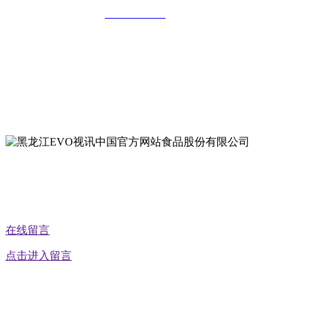
全国统一客服热线：
18903658751
地址：哈尔滨南岗区红旗满族乡科技园区
地址：双城经济技术开发区娃哈哈路6号
地址：黑龙江萝北县宝泉岭二九0公路一号
地址：黑龙江省延寿县工业园区北泰山路5号
公众号二维码
在线留言
点击进入留言