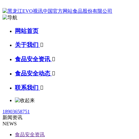
网站首页
关于我们

食品安全资讯

食品安全动态

联系我们

18903658751
新闻资讯
NEWS
食品安全资讯