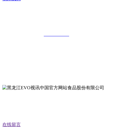
黑龙江EVO视讯中国官方网站食品股份
有限公司
全国统一客服热线：
18903658751
地址：哈尔滨南岗区红旗满族乡科技园区
地址：双城经济技术开发区娃哈哈路6号
地址：黑龙江萝北县宝泉岭二九0公路一号
地址：黑龙江省延寿县工业园区北泰山路5号
公众号二维码
在线留言