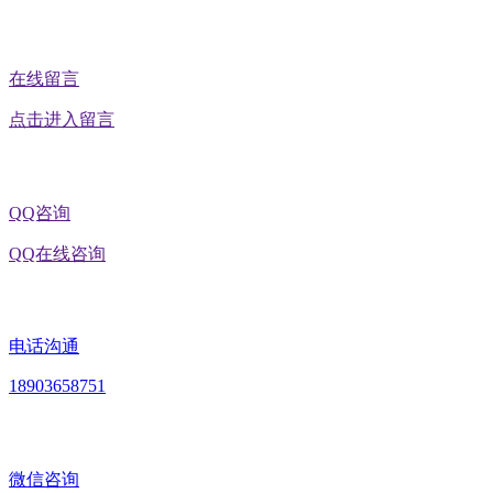
在线留言
点击进入留言
QQ咨询
QQ在线咨询
电话沟通
18903658751
微信咨询