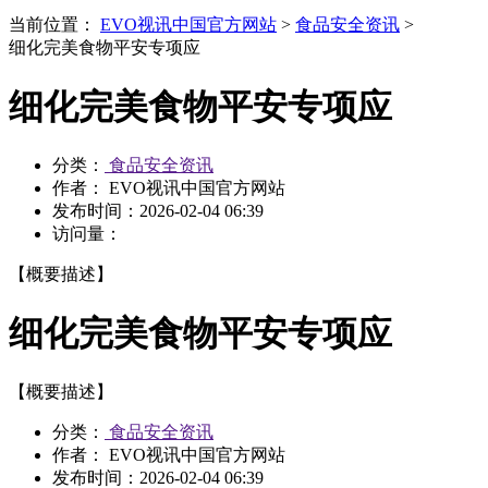
当前位置：
EVO视讯中国官方网站
>
食品安全资讯
>
细化完美食物平安专项应
细化完美食物平安专项应
分类：
食品安全资讯
作者： EVO视讯中国官方网站
发布时间：
2026-02-04 06:39
访问量：
【概要描述】
细化完美食物平安专项应
【概要描述】
分类：
食品安全资讯
作者： EVO视讯中国官方网站
发布时间：
2026-02-04 06:39