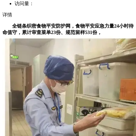
访问量：
详情
全链条织密食物平安防护网，食物平安应急力量24小时待
命值守，累计审查菜单23份、规范留样531份，