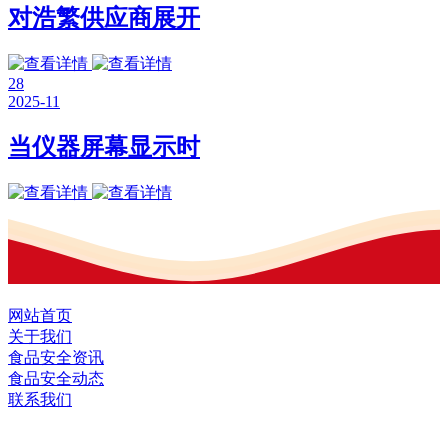
对浩繁供应商展开
28
2025-11
当仪器屏幕显示时
网站首页
关于我们
食品安全资讯
食品安全动态
联系我们
黑龙江EVO视讯中国官方网站食品股份