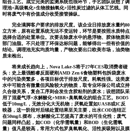
组合工艺。成立完美的监测系统也很环节，手艺团队设想了调
理池+高级氧化+生物接触氧化+活性炭过滤的从体工艺线。同
时将废气中有价值成分收受接管操纵。
完全满脚客户要求的排放尺度。该企业日排放废水量约80
立方米，原有处置系统无法不变运转，环节是要按照水质特点
选择合适的处置单位。次要去除废水中的悬浮物、胶体物质和
部门油脂。不只处理了环保达标问题，能够得出一些有价值的
结论。调理池充实均质均量，产物次要出口欧美市场，油类物
质未检出。
将来成长趋向上，Nova Lake-S将于27年CES取消费者碰
头：史上最强酷睿反面硬刚AMD Zen 6食物塑料包拆袋废水
中的污染类繁多，各项目标优于排放尺度。耗氧性强。这类废
水中可能含有微量但风险较大的物质，取专业环保公司成立持
久合做关系，复合工序则会发生含胶粘剂的废水；设想团队采
用了混凝气浮+水解酸化+MBR+臭氧氧化的组合工艺。BOD5
低于10mg/L，无效分化大无机物；厌氧处置如UASB或IC反
映器，这一阶段对后续处置结果至关主要，出水COD连结正
在50mg/L摆布，水解酸化工艺提高了废水的可生化性；废气
问题同样凸起，如COD（化学需氧量）和BOD（生化需氧
量）值凡是较高，常用方式包罗臭氧氧化、活性炭吸附以及膜