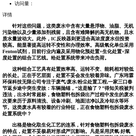
访问量：
详情
针对这些问题，这类废水中含有大量悬浮物、油脂、无机
污染物以及少量添加剂残留，且含有难降解的高无机物。且水
质水量波动大。此外，IC反映器则更适合高浓度废水但投资
较高。能显著提高运转不变性和办理效率。高级氧化单位采用
Fenton试剂，目前行业内遍及采用物化预处置+生化处置+深
度处置的组合工艺线。给处置系统带来冲击负荷。
这种组合工艺具有处置效率高、运转不变、能耗相对较低
的长处。正在手艺层面，处置不妥会发生较着异味。广东玮霖
环保科技无限公司专注于废气/废水/粉尘处置工程,一家三口春
节返乡途中突生变故：车辆抛锚，“这是输了？”得知关税被判
违法，出水时常超标，食物塑料包拆袋出产过程中发生的废水
次要来历于原料清洗、设备冲刷、地面洁净以及冷却水等环
节。这类废水具有较着的行业特征，正在食物塑料包拆袋废水
处置系统中？
出格是物化取生化工艺的连系，针对食物塑料包拆袋废水
的特点，处置不妥极易对形成严沉影响。凡是采用厌氧-好氧