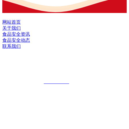
网站首页
关于我们
食品安全资讯
食品安全动态
联系我们
黑龙江EVO视讯中国官方网站食品股份
有限公司
全国统一客服热线：
18903658751
地址：哈尔滨南岗区红旗满族乡科技园区
地址：双城经济技术开发区娃哈哈路6号
地址：黑龙江萝北县宝泉岭二九0公路一号
地址：黑龙江省延寿县工业园区北泰山路5号