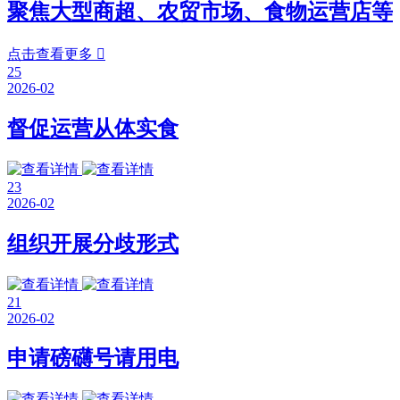
聚焦大型商超、农贸市场、食物运营店等
点击查看更多

25
2026-02
督促运营从体实食
23
2026-02
组织开展分歧形式
21
2026-02
申请磅礴号请用电