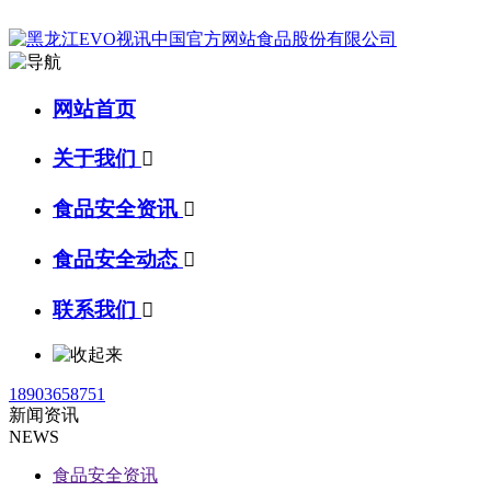
网站首页
关于我们

食品安全资讯

食品安全动态

联系我们

18903658751
新闻资讯
NEWS
食品安全资讯