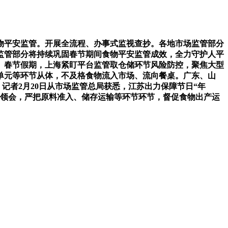
物平安监管。开展全流程、办事式监视查抄。各地市场监管部分
监管部分将持续巩固春节期间食物平安监管成效，全力守护人平
。春节假期，上海紧盯平台监管取仓储环节风险防控，聚焦大型
单元等环节从体，不及格食物流入市场、流向餐桌。广东、山
记者2月20日从市场监管总局获悉，江苏出力保障节日“年
据领会，严把原料准入、储存运输等环节环节，督促食物出产运