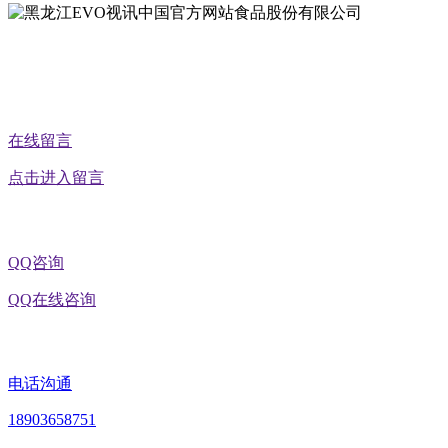
在线留言
点击进入留言
QQ咨询
QQ在线咨询
电话沟通
18903658751