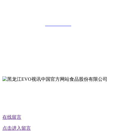
黑龙江EVO视讯中国官方网站食品股份
有限公司
全国统一客服热线：
18903658751
地址：哈尔滨南岗区红旗满族乡科技园区
地址：双城经济技术开发区娃哈哈路6号
地址：黑龙江萝北县宝泉岭二九0公路一号
地址：黑龙江省延寿县工业园区北泰山路5号
公众号二维码
在线留言
点击进入留言