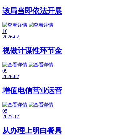
该局当即依法开展
10
2026-02
视做计谋性环节金
09
2026-02
增值电信营业运营
05
2025-12
从办理上明白餐具