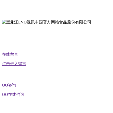
地址：黑龙江省延寿县工业园区北泰山路5号
公众号二维码
在线留言
点击进入留言
QQ咨询
QQ在线咨询