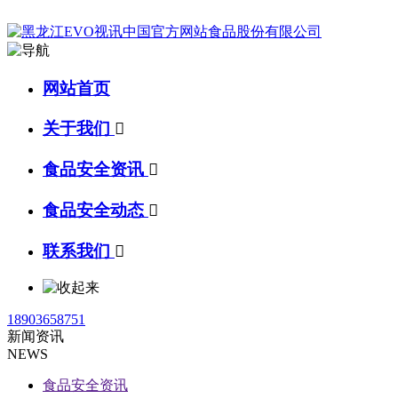
网站首页
关于我们

食品安全资讯

食品安全动态

联系我们

18903658751
新闻资讯
NEWS
食品安全资讯