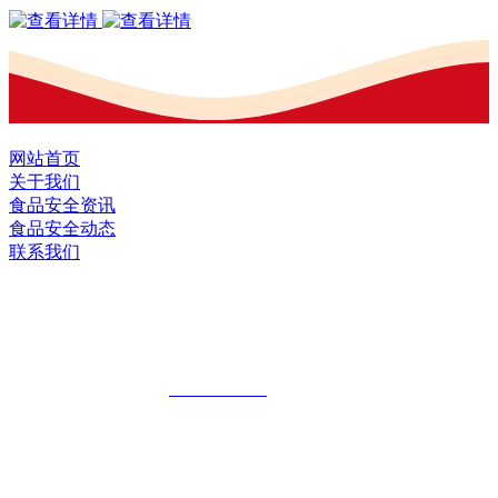
网站首页
关于我们
食品安全资讯
食品安全动态
联系我们
黑龙江EVO视讯中国官方网站食品股份
有限公司
全国统一客服热线：
18903658751
地址：哈尔滨南岗区红旗满族乡科技园区
地址：双城经济技术开发区娃哈哈路6号
地址：黑龙江萝北县宝泉岭二九0公路一号