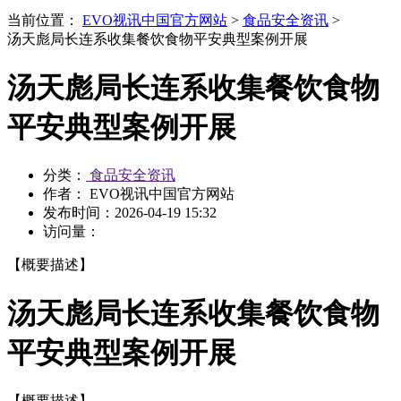
当前位置：
EVO视讯中国官方网站
>
食品安全资讯
>
汤天彪局长连系收集餐饮食物平安典型案例开展
汤天彪局长连系收集餐饮食物
平安典型案例开展
分类：
食品安全资讯
作者： EVO视讯中国官方网站
发布时间：
2026-04-19 15:32
访问量：
【概要描述】
汤天彪局长连系收集餐饮食物
平安典型案例开展
【概要描述】