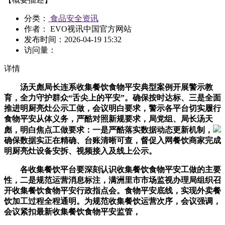
分类：
食品安全资讯
作者： EVO视讯中国官方网站
发布时间：
2026-04-19 15:32
访问量：
详情
汤天彪局长连系收集餐饮食物平安典型案例开展警示教
育，全力守护群众“舌尖上的平安”。确保按时达标、三是全面
推进明厨亮灶公示工做，会议明白要求，警示各平台切实履行
食物平安从体义务，严酷对照新规要求，局党组、局长汤天
彪，明白焦点工做要求：一是严酷落实数据动态更新机制，
确保数据实正在精确、台账清晰可查，督促入网餐饮商家完成
明厨亮灶设备安拆、视频接入及线上公示。
各收集餐饮平台要深刻认识收集餐饮食物平安工做的主要
性，二是规范运营消息标注，满洲里市市场监视办理局组织召
开收集餐饮食物平安行政指点会。食物平安底线，实现外卖餐
饮加工过程全程通明。为规范收集餐饮运营次序，会议强调，
会议紧扣最新收集餐饮食物平安监管，