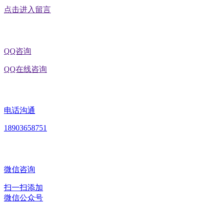
点击进入留言
QQ咨询
QQ在线咨询
电话沟通
18903658751
微信咨询
扫一扫添加
微信公众号