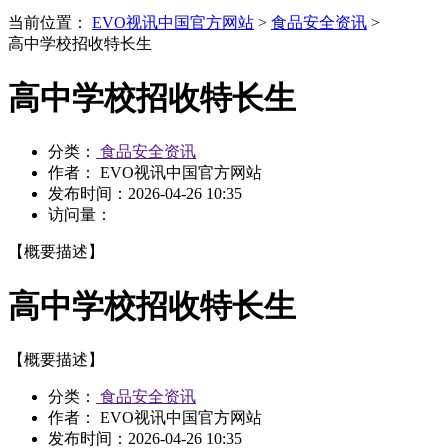
当前位置：
EVO视讯中国官方网站
>
食品安全资讯
>
高中学校招收特长生
高中学校招收特长生
分类：
食品安全资讯
作者： EVO视讯中国官方网站
发布时间：
2026-04-26 10:35
访问量：
【概要描述】
高中学校招收特长生
【概要描述】
分类：
食品安全资讯
作者： EVO视讯中国官方网站
发布时间：
2026-04-26 10:35