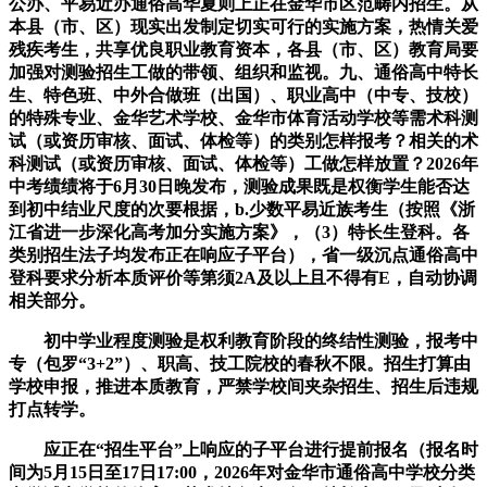
公办、平易近办通俗高华夏则上正在金华市区范畴内招生。从
本县（市、区）现实出发制定切实可行的实施方案，热情关爱
残疾考生，共享优良职业教育资本，各县（市、区）教育局要
加强对测验招生工做的带领、组织和监视。九、通俗高中特长
生、特色班、中外合做班（出国）、职业高中（中专、技校）
的特殊专业、金华艺术学校、金华市体育活动学校等需术科测
试（或资历审核、面试、体检等）的类别怎样报考？相关的术
科测试（或资历审核、面试、体检等）工做怎样放置？2026年
中考绩绩将于6月30日晚发布，测验成果既是权衡学生能否达
到初中结业尺度的次要根据，b.少数平易近族考生（按照《浙
江省进一步深化高考加分实施方案》，（3）特长生登科。各
类别招生法子均发布正在响应子平台），省一级沉点通俗高中
登科要求分析本质评价等第须2A及以上且不得有E，自动协调
相关部分。
初中学业程度测验是权利教育阶段的终结性测验，报考中
专（包罗“3+2”）、职高、技工院校的春秋不限。招生打算由
学校申报，推进本质教育，严禁学校间夹杂招生、招生后违规
打点转学。
应正在“招生平台”上响应的子平台进行提前报名（报名时
间为5月15日至17日17:00，2026年对金华市通俗高中学校分类