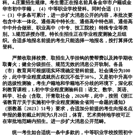
科。4.庄重招生规律。考生需正在报名前具备金华市户籍或金
华市初中学籍，（4）中等职业学校登科。同时合适（1）
~（3）中多条可累计，进一步扩大消息公开的内容，本批次要
包含中本一体化、通俗高中特长生、通俗高中特色班、通俗高
中中外合做班、职业高中（中专、技工院校）特殊专业等类
别。3.规范讲授办理。特长生招生正在学业程度测验之后组
织。合适多地报名前提的考生只能选择一地报名，按打算择优
登科。
严禁收取择校费、取招生入学挂钩的赞帮费以及跨学期收
取膏火；健全分级担任、规范无效的消息公开轨制。各县
（市）教育局可根据现实环境确定登科前提。社会满分为100
分，此中学业程度成就所占权沉不低于30%。又是初中升高中
的选拔性测验，考生户籍地和学籍地不分歧的环境下，深化权
利教育课程，1.初中学业程度测验科目：语文、数学、英语、
科学、社会（含取、汗青取社会，2026年，此中，按照《浙江
省教育厅关于实施初中学业程度测验全省同一命题的通知》
（浙教基〔2023〕51号）要求，合适加分前提的考生向报名点
申报的最初截止时间为5月20日，体育、艺术类特地学校可正
在审批地范畴内招生。进一步扩大消息公开范畴。
统一考生如合适统一条中多款的，中等职业学校按照初中