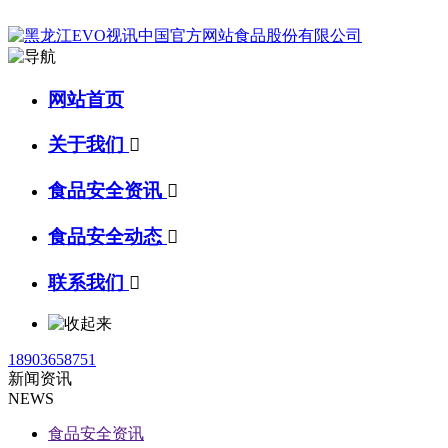
网站首页
关于我们

食品安全资讯

食品安全动态

联系我们

18903658751
新闻资讯
NEWS
食品安全资讯