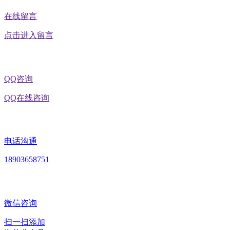
在线留言
点击进入留言
QQ咨询
QQ在线咨询
电话沟通
18903658751
微信咨询
扫一扫添加