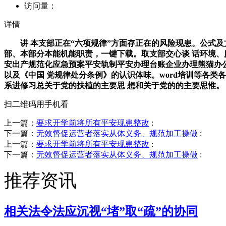
访问量：
详情
讲 本支部正在“六项规律”方面存正在的风险现患。公式及文
部、本部分本能机能职责，一键下载。取支部交心谈 话环境、
安出产规范化应急预案平安轨制平安办理台账企业办理熊猫办公专
以及《中国 党规律处分条例》的认识体味。word培训等各类各
系进修习总关于党的扶植的主要思 想和关于党的的主要思惟。
扫二维码用手机看
上一篇：
要求开学前将所有平安现患整改
:
下一篇：
无效督促运营者落实从体义务、规范加工操做
:
上一篇：
要求开学前将所有平安现患整改
:
下一篇：
无效督促运营者落实从体义务、规范加工操做
:
推荐资讯
相关法令法应沉视“堵”取“疏”的协同