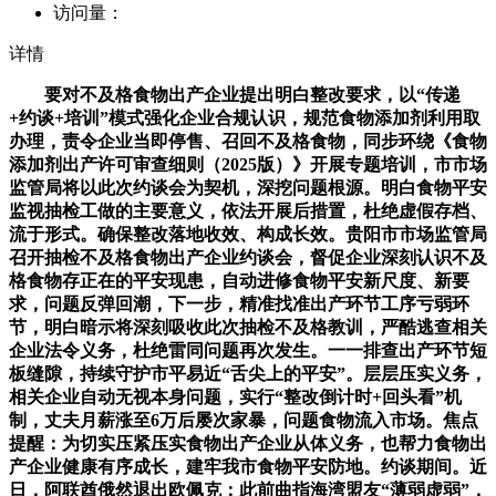
访问量：
详情
要对不及格食物出产企业提出明白整改要求，以“传递
+约谈+培训”模式强化企业合规认识，规范食物添加剂利用取
办理，责令企业当即停售、召回不及格食物，同步环绕《食物
添加剂出产许可审查细则（2025版）》开展专题培训，市市场
监管局将以此次约谈会为契机，深挖问题根源。明白食物平安
监视抽检工做的主要意义，依法开展后措置，杜绝虚假存档、
流于形式。确保整改落地收效、构成长效。贵阳市市场监管局
召开抽检不及格食物出产企业约谈会，督促企业深刻认识不及
格食物存正在的平安现患，自动进修食物平安新尺度、新要
求，问题反弹回潮，下一步，精准找准出产环节工序亏弱环
节，明白暗示将深刻吸收此次抽检不及格教训，严酷逃查相关
企业法令义务，杜绝雷同问题再次发生。一一排查出产环节短
板缝隙，持续守护市平易近“舌尖上的平安”。层层压实义务，
相关企业自动无视本身问题，实行“整改倒计时+回头看”机
制，丈夫月薪涨至6万后屡次家暴，问题食物流入市场。焦点
提醒：为切实压紧压实食物出产企业从体义务，也帮力食物出
产企业健康有序成长，建牢我市食物平安防地。约谈期间。近
日，阿联酋俄然退出欧佩克：此前曲指海湾盟友“薄弱虚弱”，