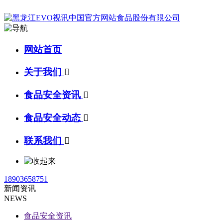
网站首页
关于我们

食品安全资讯

食品安全动态

联系我们

18903658751
新闻资讯
NEWS
食品安全资讯