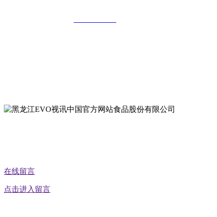
全国统一客服热线：
18903658751
地址：哈尔滨南岗区红旗满族乡科技园区
地址：双城经济技术开发区娃哈哈路6号
地址：黑龙江萝北县宝泉岭二九0公路一号
地址：黑龙江省延寿县工业园区北泰山路5号
公众号二维码
在线留言
点击进入留言