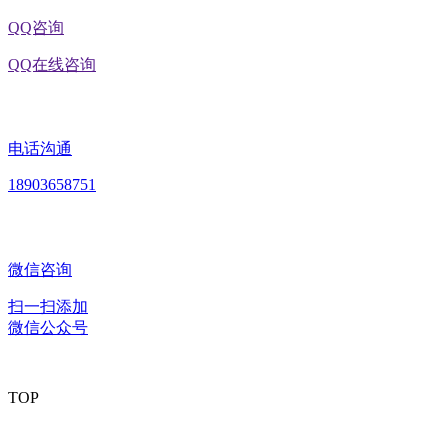
QQ咨询
QQ在线咨询
电话沟通
18903658751
微信咨询
扫一扫添加
微信公众号
TOP
版权所有：黑龙江EVO视讯中国官方网站食品股份有限公司