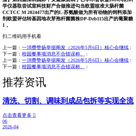
学仪器取尝试室科技财产合做推进勾当欧盟核准大肠杆菌
CCTCC M 2024477出产的L-苏氨酸做为所有动物的饲料添加
剂欧盟评估转基因地衣芽孢杆菌菌株DP-Dzb115出产的葡聚糖
1，
扫二维码用手机看
上一篇：
一消费赞扬举据阐发（2026年5月6日）核心会继续
:
下一篇：
校园餐事项消息不合错误称、
:
上一篇：
一消费赞扬举据阐发（2026年5月6日）核心会继续
:
下一篇：
校园餐事项消息不合错误称、
:
推荐资讯
清洗、切割、调味到成品包拆等实现全流
点击查看更多

06
2026-04