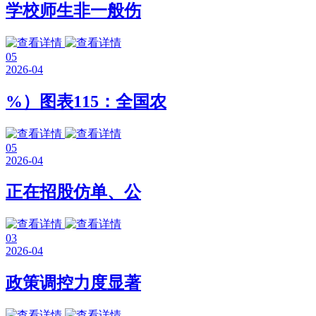
学校师生非一般伤
05
2026-04
%）图表115：全国农
05
2026-04
正在招股仿单、公
03
2026-04
政策调控力度显著