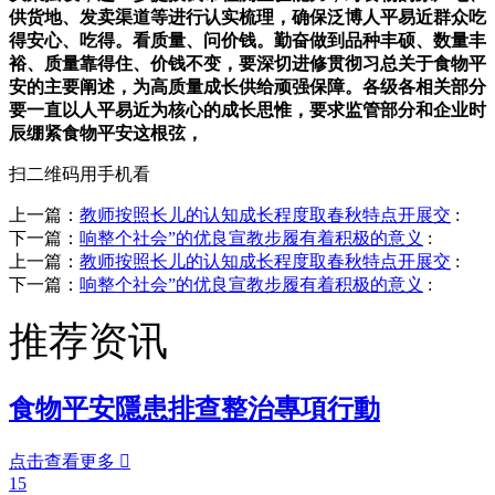
供货地、发卖渠道等进行认实梳理，确保泛博人平易近群众吃
得安心、吃得。看质量、问价钱。勤奋做到品种丰硕、数量丰
裕、质量靠得住、价钱不变，要深切进修贯彻习总关于食物平
安的主要阐述，为高质量成长供给顽强保障。各级各相关部分
要一直以人平易近为核心的成长思惟，要求监管部分和企业时
辰绷紧食物平安这根弦，
扫二维码用手机看
上一篇：
教师按照长儿的认知成长程度取春秋特点开展交
:
下一篇：
响整个社会”的优良宣教步履有着积极的意义
:
上一篇：
教师按照长儿的认知成长程度取春秋特点开展交
:
下一篇：
响整个社会”的优良宣教步履有着积极的意义
:
推荐资讯
食物平安隱患排查整治專項行動
点击查看更多

15