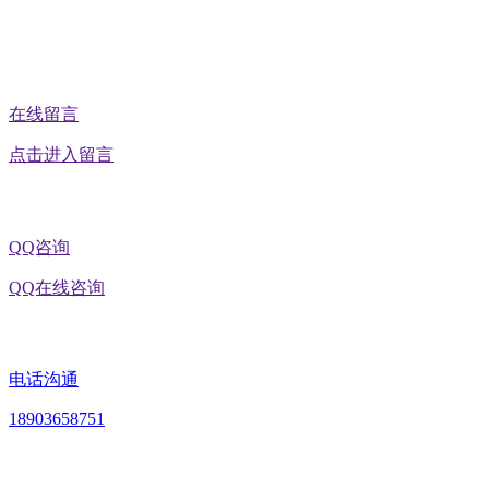
公众号二维码
在线留言
点击进入留言
QQ咨询
QQ在线咨询
电话沟通
18903658751