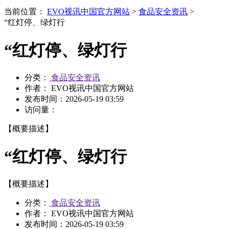
当前位置：
EVO视讯中国官方网站
>
食品安全资讯
>
“红灯停、绿灯行
“红灯停、绿灯行
分类：
食品安全资讯
作者： EVO视讯中国官方网站
发布时间：
2026-05-19 03:59
访问量：
【概要描述】
“红灯停、绿灯行
【概要描述】
分类：
食品安全资讯
作者： EVO视讯中国官方网站
发布时间：
2026-05-19 03:59