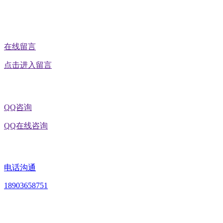
公众号二维码
在线留言
点击进入留言
QQ咨询
QQ在线咨询
电话沟通
18903658751