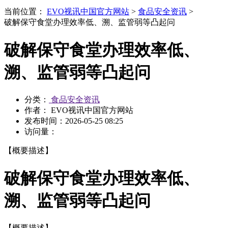
当前位置：
EVO视讯中国官方网站
>
食品安全资讯
>
破解保守食堂办理效率低、溯、监管弱等凸起问
破解保守食堂办理效率低、
溯、监管弱等凸起问
分类：
食品安全资讯
作者： EVO视讯中国官方网站
发布时间：
2026-05-25 08:25
访问量：
【概要描述】
破解保守食堂办理效率低、
溯、监管弱等凸起问
【概要描述】