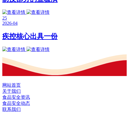
25
2026-04
疾控核心出具一份
网站首页
关于我们
食品安全资讯
食品安全动态
联系我们
黑龙江EVO视讯中国官方网站食品股份