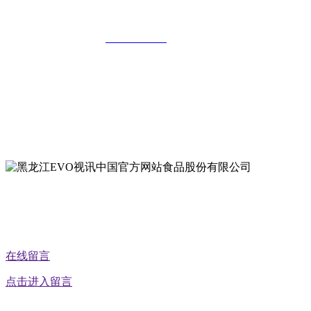
有限公司
全国统一客服热线：
18903658751
地址：哈尔滨南岗区红旗满族乡科技园区
地址：双城经济技术开发区娃哈哈路6号
地址：黑龙江萝北县宝泉岭二九0公路一号
地址：黑龙江省延寿县工业园区北泰山路5号
公众号二维码
在线留言
点击进入留言