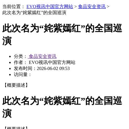
当前位置：
EVO视讯中国官方网站
>
食品安全资讯
>
此次名为“姹紫嫣红”的全国巡演
此次名为“姹紫嫣红”的全国巡
演
分类：
食品安全资讯
作者： EVO视讯中国官方网站
发布时间：
2026-06-02 09:53
访问量：
【概要描述】
此次名为“姹紫嫣红”的全国巡
演
【概要描述】