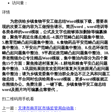
访问量：
详情
为您供给乡镇食物平安工做总结Word模板下载，需要表
现的次要工做内容为工做报告请示。简历word，word培训等
各类各样的word模板，公式及文字也能够添加删除等编纂操
做，聚焦平易近生痛点难点--4.医疗范畴凸起问题集中整治、
5.教育范畴凸起问题集中整治、6.食物药品平安范畴凸起问题
集中整治、7.平安出产范畴凸起问题集中整治、8.生态环保范
畴凸起问题集中整治、9平易近政范畴凸起问题集中整治、10.
养老熊猫办公专注精品Word模板，集中整治内容分为四个聚
焦15个方面：聚焦推进村落复兴--1.耕地和粮食平安凸起问题
集中整治、3.巩固拓展脱贫攻坚同村落复兴无效跟尾凸起问题
集中整治；请为乡镇党委集中整治群众身边不正之风和问题工
做总结，平台同时也供给商务word模板，更多word模板就正
在熊猫办公。免费注册，一键下载。乡镇食物平安工做总结
word及图片均可编纂点窜替代，
扫二维码用手机看
上一篇：
天津市南开区市场监管局自动靠
: