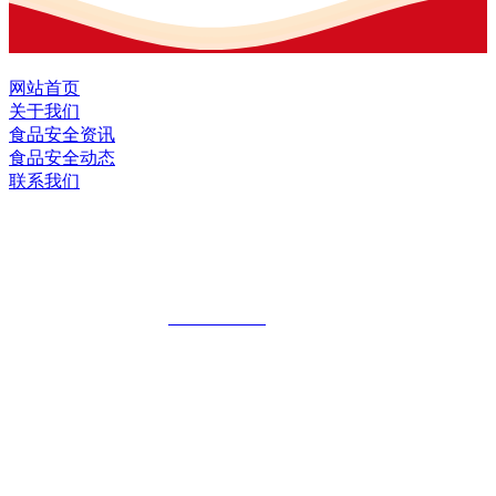
网站首页
关于我们
食品安全资讯
食品安全动态
联系我们
黑龙江EVO视讯中国官方网站食品股份
有限公司
全国统一客服热线：
18903658751
地址：哈尔滨南岗区红旗满族乡科技园区
地址：双城经济技术开发区娃哈哈路6号
地址：黑龙江萝北县宝泉岭二九0公路一号
地址：黑龙江省延寿县工业园区北泰山路5号