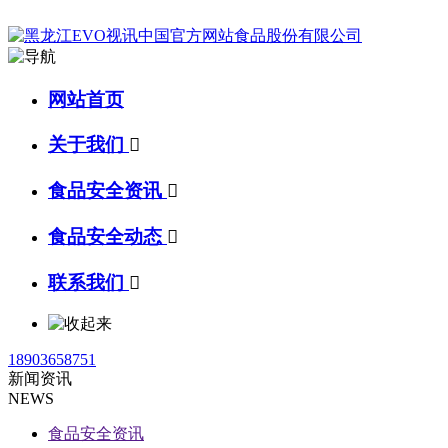
网站首页
关于我们

食品安全资讯

食品安全动态

联系我们

18903658751
新闻资讯
NEWS
食品安全资讯