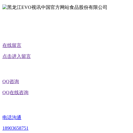
公众号二维码
在线留言
点击进入留言
QQ咨询
QQ在线咨询
电话沟通
18903658751