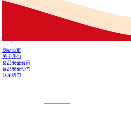
网站首页
关于我们
食品安全资讯
食品安全动态
联系我们
黑龙江EVO视讯中国官方网站食品股份有
全国统一客服热线：
18903658751
地址：哈尔滨南岗区红旗满族乡科技园区
地址：双城经济技术开发区娃哈哈路6号
地址：黑龙江萝北县宝泉岭二九0公路一号