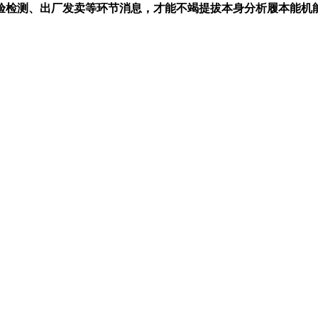
检测、出厂发卖等环节消息，才能不竭提拔本身分析履本能机能力