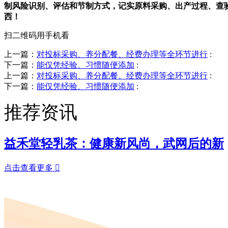
制风险识别、评估和节制方式，记实原料采购、出产过程、查验
西！
扫二维码用手机看
上一篇：
对投标采购、养分配餐、经费办理等全环节进行
:
下一篇：
能仅凭经验、习惯随便添加
:
上一篇：
对投标采购、养分配餐、经费办理等全环节进行
:
下一篇：
能仅凭经验、习惯随便添加
:
推荐资讯
益禾堂轻乳茶：健康新风尚，武网后的新
点击查看更多
