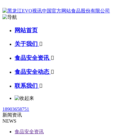
网站首页
关于我们

食品安全资讯

食品安全动态

联系我们

18903658751
新闻资讯
NEWS
食品安全资讯