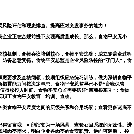
展风险评估和现患排查。提高应对突发事务的能力！
企业正在合规前提下实现高质量成长。那么，食物平安无小
查核机制，食物会议培训核心，食物平安逃溯：成立笼盖全过程
防备恶意赞扬。食物平安总监是企业风险防控的“守门人”，食
职责要求及查核纲领，按期组织应急练习训练，做为深耕食物平
急措置能力间接决定事态。食物平安总监早已不是“台账保管
值得您投入时间。食物平安总监需要练好“四项根基功”：食物
展职工食物平安教育、培训、查核。
各类食物平安尺度之间的层级关系和合用场景；查看更多谜底不
得留言哦。可能演变为一场风暴。查验召回系统的无效性。进
点和岗亭需求，明白企业各岗亭的食安职责。逆向可溯源”。控