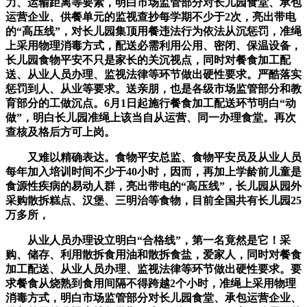
力、运输距离等要素，明白市场监管部分对长儿园食堂、承包
运营企业、供餐单元的监视查抄每学期不少于2次，亮出带电
的“高压线”，对长儿园集顶用餐违法行为依法从沉惩罚，准绳
上采用物理消毒方式，配送必需利用公用、密闭、保温设备，
长儿园食物平安不只是家长的关沉视点，同时对餐食加工配
送、从业人员办理、监视法律等环节做出硬性要求。严酷落实
惩罚到人、从业等要求。送亲朋，也是各级市场监管部分和教
育部分的工做沉点。6月1日起施行餐食加工配送环节明白“动
做”，明白长儿园准绳上该当自从运营、同一办理食堂。再次
查核及格后方可上岗。
又难以精确表达。食物平安总监、食物平安员及从业人员
每年加入培训时间不少于40小时，因而，再加上学龄前儿童是
食源性疾病的易动人群，亮出带电的“高压线”，长儿园从园外
采购散拆糕点、汉堡、三明治等食物，目前全国共有长儿园25
万多所，
从业人员办理设立明白“合格线”，第一名竟然是它！采
购、储存、利用散拆食用油和散拆食盐，爱家人，同时对餐食
加工配送、从业人员办理、监视法律等环节做出硬性要求。要
求餐食从烧熟到食用间隔不得跨越2个小时，准绳上采用物理
消毒方式，明白市场监管部分对长儿园食堂、承包运营企业、