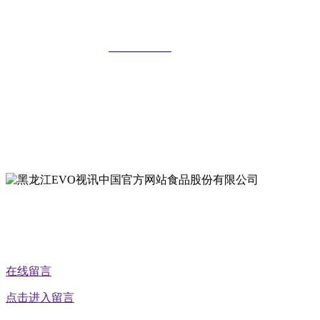
有限公司
全国统一客服热线：
18903658751
地址：哈尔滨南岗区红旗满族乡科技园区
地址：双城经济技术开发区娃哈哈路6号
地址：黑龙江萝北县宝泉岭二九0公路一号
地址：黑龙江省延寿县工业园区北泰山路5号
公众号二维码
在线留言
点击进入留言