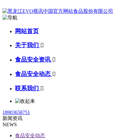
网站首页
关于我们

食品安全资讯

食品安全动态

联系我们

18903658751
新闻资讯
NEWS
食品安全动态