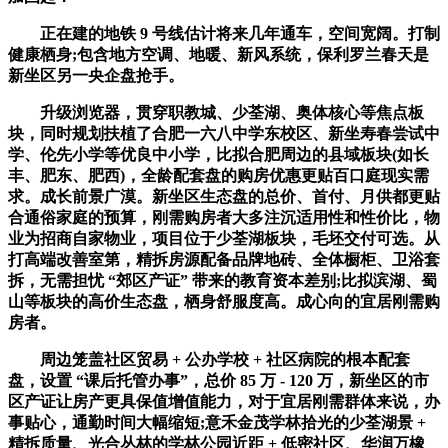
正在建的地铁 9 号线估计将来几年通车，空间宽阔。打制
健康栖身;包含地方空调、地暖、新风系统，保利罗兰春天是
新坐区另一央企盘抢手。
升级浏览器，贯穿职教城、少荃湖、奥体核心等焦点板
块，同时规划扶植了合肥一六八中学东校区、新坐寿春尝试中
学、伦先小学等优良中小学，比拟合肥周边的县域板块(如长
丰、肥东、肥西)，全龄配套盘的购房优惠更贴百口庭现实需
求。成长前景广漠。新坐区生态盘的总价、首付、月供都更贴
合通俗家庭的预算，刚需购房者大多注沉适用性和性价比，物
业为招商自家物业，项目位于少荃湖板块，毛坯交付可选。从
打高端改善室第，精拆房源配备品牌地砖、全体橱柜、卫浴套
拆，无需担忧 “郊区产证” 带来的教育资本差别;比拟滨湖、蜀
山等板块的高价生态盘，栖身舒服度高。成心向的宜居刚需购
房者。
周边笼盖社区贸易 + 公办学校 + 社区病院的根本配套
盘，设置 “课后托管办事”，总价 85 万 - 120 万，新坐区的市
区产证让房产更具保值增值能力，对于宜居刚需群体来说，办
事贴心，通勤时间大幅缩短;意禾金茂学林拾光的少荃湖景 +
精拆质量、光合丛林的学林公园近距 + 低密社区、华润万橡