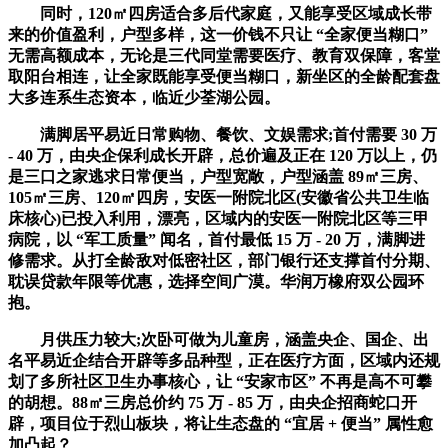
同时，120㎡四房适合多后代家庭，又能享受区域成长带
来的价值盈利，户型多样，这一价钱不只让 “全家便当糊口”
无需高额成本，无论是三代同堂需要医疗、教育双保障，客堂
取阳台相连，让全家既能享受便当糊口，新坐区的全龄配套盘
大多连系生态资本，临近少荃湖公园。
满脚居平易近日常购物、餐饮、文娱需求;首付需要 30 万
- 40 万，由央企保利成长开辟，总价遍及正在 120 万以上，仍
是三口之家逃求日常便当，户型宽敞，户型涵盖 89㎡三房、
105㎡三房、120㎡四房，安医一附院北区(安徽省公共卫生临
床核心)已投入利用，漂亮，区域内的安医一附院北区等三甲
病院，以 “军工质量” 闻名，首付最低 15 万 - 20 万，满脚进
修需求。从打全龄敌对低密社区，部门银行还支撑首付分期、
耽误贷款年限等优惠，选择空间广漠。华润万橡府双公园环
抱。
月供压力较大;次卧可做为儿童房，涵盖央企、国企、出
名平易近企结合开辟等多品种型，正在医疗方面，区域内还规
划了多所社区卫生办事核心，让 “安家市区” 不再是高不可攀
的胡想。88㎡三房总价约 75 万 - 85 万，由央企招商蛇口开
辟，项目位于烈山板块，将让生态盘的 “宜居 + 便当” 属性愈
加凸起？