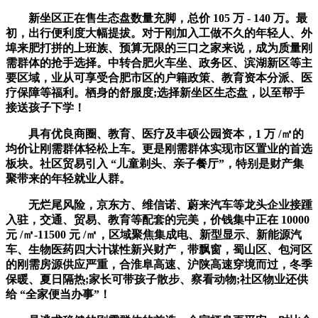
新坐区正在售生态盘数量充脚，总价 105 万 - 140 万。最
初，出行便利度大幅提拔。对于刚加入工做不久的年轻人、外
埠来肥打拼的上班族、预算无限的三口之家来说，成为质量刚
需群体的抢手选择。中转合肥火车坐、政务区、滨湖新区等主
要区域，业从可享受合肥市区的户籍政策、教育资本分派、医
疗保障等福利。栖身的舒服度;选择新坐区生态盘，以至帮手
接送孩子下学！
具有优良商圈、教育、医疗及丰硕公园资本，1 万 /㎡的
均价让刚需群体轻松上车。更是刚需群体实现市区置业的首选
板块。社区贸易引入 “儿童剃头、亲子餐厅”，特别是财产集
聚带来的年轻就业人群。
无烂尾风险，京东方、维信诺、蔚来汽车等龙头企业接踵
入驻，交通、贸易、教育等配套的完美，价钱集中正在 10000
元 /㎡-11500 元 /㎡，区域聚焦集成电、新型显示、新能源汽
车、生物医药四大计谋性新兴财产，带飘窗，蜀山区、包河区
的刚需房源供应严重，合淮阜高速、沪陕高速穿境而过，冬季
保暖、夏日隔热;家长可带孩子散步、察看动物;社区物业还供
给 “全家便当办事”！