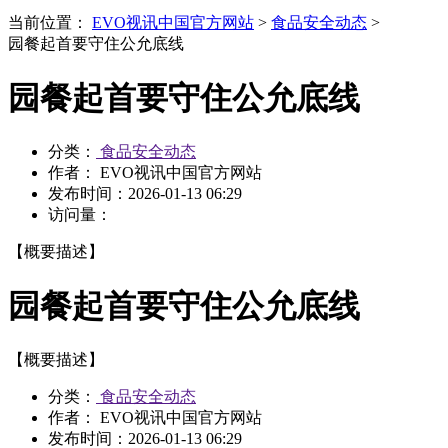
当前位置：
EVO视讯中国官方网站
>
食品安全动态
>
园餐起首要守住公允底线
园餐起首要守住公允底线
分类：
食品安全动态
作者： EVO视讯中国官方网站
发布时间：
2026-01-13 06:29
访问量：
【概要描述】
园餐起首要守住公允底线
【概要描述】
分类：
食品安全动态
作者： EVO视讯中国官方网站
发布时间：
2026-01-13 06:29