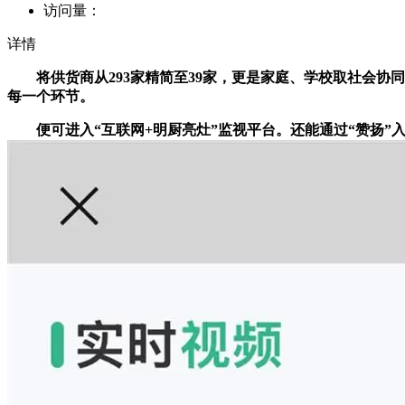
访问量：
详情
将供货商从293家精简至39家，更是家庭、学校取社会协
每一个环节。
便可进入“互联网+明厨亮灶”监视平台。还能通过“赞扬”