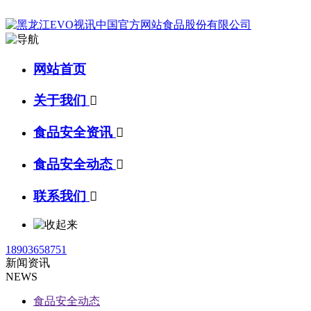
网站首页
关于我们

食品安全资讯

食品安全动态

联系我们

18903658751
新闻资讯
NEWS
食品安全动态