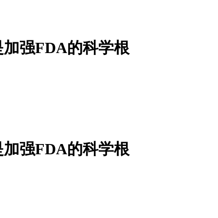
加强FDA的科学根
加强FDA的科学根