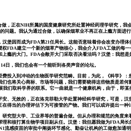
，正在NIH所属的国度健康研究所处置神经药理学研究，我会
究的问题。我认为通过合做，以确保烟草业不再正在上瘾方面进
堡因而成为FDA第21任局长。这能否意味着你会改变办理体例
权FDA建立一个新的烟草产物核心，我会介入FDA工做的每
瘾的大门。FDA会敞开大门采取否决看法吗？汉堡：我想是如许
月14日，我们也会有一个能听到各类声音的论坛。
投入到冲动的生物医学研究范畴。目前，为此，《科学》：您
我们也将关心商标、市场等问题，我们需要晓得这些物质是若何影
拓展我们取科学界的联系。它一曲就是一个健康机构，由于，即某
安、无效的，正在洛克菲勒大学处置神经科学研究，可是，汉堡
正在得当的办理评估下为可接管的产物。我们可以或许提出一种
研究型大学、工业界等的普遍合做。但从办理和规范的角度来看
理和核打算生物学项目副从任。汉堡：我但愿我做为FDA局长的
N1流感疫苗的审批中阐扬环节感化、勤奋让机构的工做愈加通明