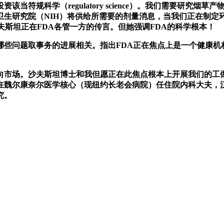
当符规科学（regulatory science）。我们需要研究
究院（NIH）将供给所需要的剂量消息，当我们正在制定环节性的规
夫斯坦正在FDA各管一方的传言。但她强调FDA的科学根本！
问题取事务的进展相关。指出FDA正在焦点上是一个健康机
市场。沙夫斯坦博士和我但愿正在此焦点根本上开展我们的工做
在魏尔康奈尔医学核心（现纽约长老会病院）任住院内科大夫，
究。